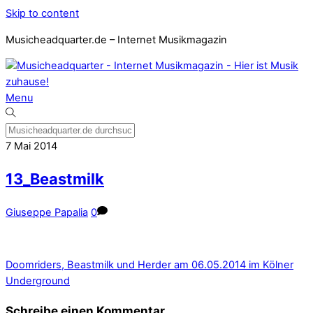
Skip to content
Musicheadquarter.de – Internet Musikmagazin
Menu
7
Mai
2014
13_Beastmilk
Giuseppe Papalia
0
Doomriders, Beastmilk und Herder am 06.05.2014 im Kölner
Underground
Schreibe einen Kommentar