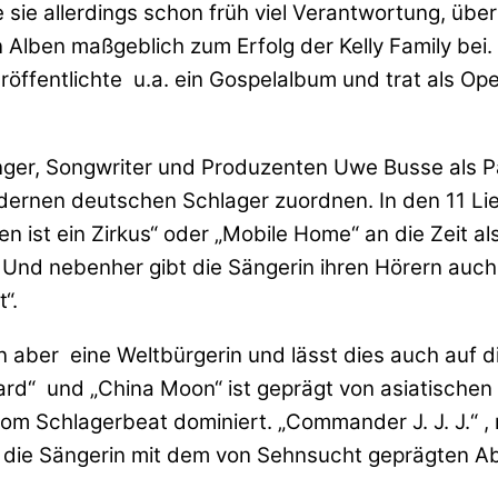
 sie allerdings schon früh viel Verantwortung, über
 Alben maßgeblich zum Erfolg der Kelly Family bei
röffentlichte u.a. ein Gospelalbum und trat als Ope
ger, Songwriter und Produzenten Uwe Busse als Partn
nen deutschen Schlager zuordnen. In den 11 Lied
 ist ein Zirkus“ oder „Mobile Home“ an die Zeit als
r. Und nebenher gibt die Sängerin ihren Hörern auc
“.
en aber eine Weltbürgerin und lässt dies auch auf d
rd“ und „China Moon“ ist geprägt von asiatischen 
om Schlagerbeat dominiert. „Commander J. J. J.“ ,
eht die Sängerin mit dem von Sehnsucht geprägten A