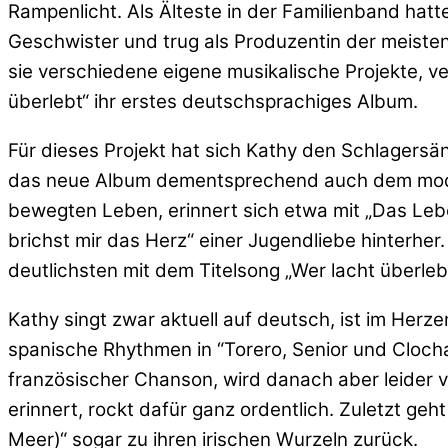
Rampenlicht. Als Älteste in der Familienband hatte
Geschwister und trug als Produzentin der meisten
sie verschiedene eigene musikalische Projekte, ve
überlebt“ ihr erstes deutschsprachiges Album.
Für dieses Projekt hat sich Kathy den Schlagersän
das neue Album dementsprechend auch dem moder
bewegten Leben, erinnert sich etwa mit „Das Leben
brichst mir das Herz“ einer Jugendliebe hinterhe
deutlichsten mit dem Titelsong
„Wer lacht überlebt
Kathy singt zwar aktuell auf deutsch, ist im Herz
spanische Rhythmen in “Torero, Senior und Clocha
französischer Chanson, wird danach aber leider v
erinnert, rockt dafür ganz ordentlich. Zuletzt g
Meer)“ sogar zu ihren irischen Wurzeln zurück.