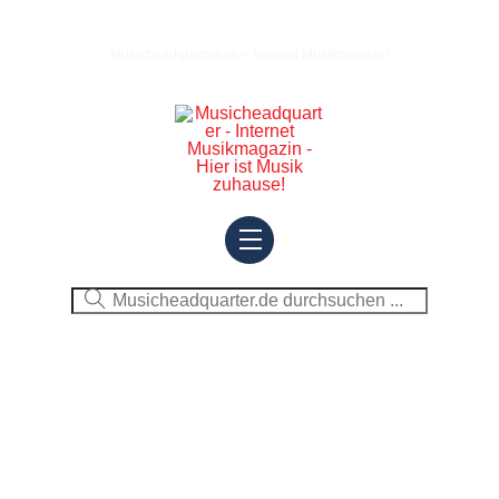
Skip
to
Musicheadquarter.de – Internet Musikmagazin
content
Menu