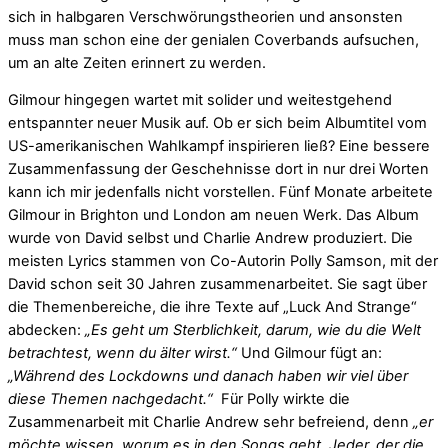
sich in halbgaren Verschwörungstheorien und ansonsten
muss man schon eine der genialen Coverbands aufsuchen,
um an alte Zeiten erinnert zu werden.
Gilmour hingegen wartet mit solider und weitestgehend
entspannter neuer Musik auf. Ob er sich beim Albumtitel vom
US-amerikanischen Wahlkampf inspirieren ließ? Eine bessere
Zusammenfassung der Geschehnisse dort in nur drei Worten
kann ich mir jedenfalls nicht vorstellen. Fünf Monate arbeitete
Gilmour in Brighton und London am neuen Werk. Das Album
wurde von David selbst und Charlie Andrew produziert. Die
meisten Lyrics stammen von Co-Autorin Polly Samson, mit der
David schon seit 30 Jahren zusammenarbeitet. Sie sagt über
die Themenbereiche, die ihre Texte auf „Luck And Strange“
abdecken:
„Es geht um Sterblichkeit, darum, wie du die Welt
betrachtest, wenn du älter wirst.“
Und Gilmour fügt an:
„Während des Lockdowns und danach haben wir viel über
diese Themen nachgedacht.“
Für Polly wirkte die
Zusammenarbeit mit Charlie Andrew sehr befreiend, denn
„er
möchte wissen, worum es in den Songs geht. Jeder, der die