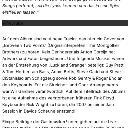
Songs performt, soll die Lyrics kennen und das in sein Spiel
Mit dem La
einfließen lassen.“
Auf dem Album sind acht neue Tracks, darunter ein Cover von
„Between Two Points“ (Originalinterpreten: The Montgolfier
Brothers) zu hören. Kein Geringerer als Anton Corbijn hat
Artwork und Fotos beigesteuert. Und folgende Musiker waren
an der Entstehung von „Luck and Strange“ beteiligt: Guy Pratt
& Tom Herbert am Bass, Adam Betts, Steve Gadd und Steve
DiStanislao am Schlagzeug sowie Rob Gentry & Roger Eno an
den Keyboards. Für die Streicher- und Chor-Arrangements
war Will Gardner verantwortlich. Auf dem Titeltrack des Albums
ist eine Aufnahme des verstorbenen früheren Pink Floyd-
Keyboarder Rick Wright zu hören, die 2007 bei einer Jam
Session in Davids Scheune entstand!
Einige Beiträge der Gastmusiker*innen gehen auf die Live-