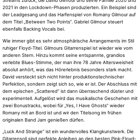
Streams zurück, die David Gilmour und seine Familie 2020 und
2021 in den Lockdown-Phasen produzierten. Ein Beispiel sind
der Leadgesang und das Harfenspiel von Romany Gilmour auf
dem Titel „Between Two Points“. Gabriel Gilmour steuert
ebenfalls Backing Vocals bei.
Wie immer gibt es sehr atmosphärische Arrangements im Stil
ruhiger Floyd-Titel. Gilmours Gitarrenspiel ist wieder wie vom
anderen Stern. Hinzu kommt seine entspannte, grandios
verlebte Blues-Stimme, der man ihre 78 Jahre Altersweisheit
absolut anhört, was das Hörerlebnis besonders stark macht.
David versteckt sich nicht hinter produktionstechnischer
Perfektion, sondern zeigt sich so, wie er ist. Der Abschluss mit
dem epischen „Scattered“ ist dann überraschend düster und
experimentell. Aufgelöst wird das musikalische Geschehen mit
zwei Bonustracks, wobei für „Yes, I Have Ghosts“ wieder
Romany mit an Bord ist und wir den Titelsong im frühen
originalen Band Jam genießen dürfen.
„Luck And Strange“ ist ein wundervolles Klangkunstwerk. Die
Gitarrensoli sind perfekte Anleihen an den besten Pink-Floyd-