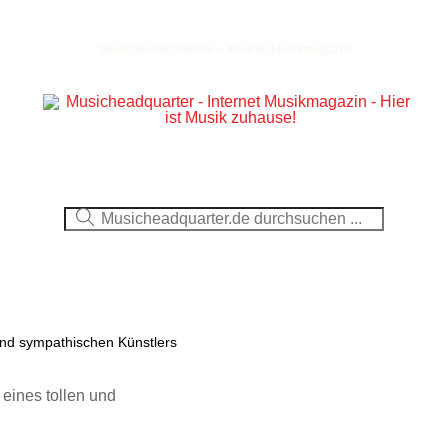
Musicheadquarter.de – Internet Musikmagazin
Ausblick
CDs
DVDs
Berichte
Fotos
nd sympathischen Künstlers