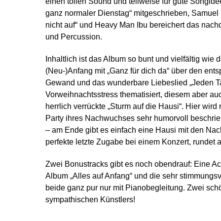
einen tollen Sound und teilweise für gute Songid
ganz normaler Dienstag“ mitgeschrieben, Samuel 
nicht auf“ und Heavy Man Ibu bereichert das nachd
und Percussion.
Inhaltlich ist das Album so bunt und vielfältig wi
(Neu-)Anfang mit „Ganz für dich da“ über den entsp
Gewand und das wunderbare Liebeslied „Jeden Tag
Vorweihnachtsstress thematisiert, diesem aber auc
herrlich verrückte „Sturm auf die Hausi“. Hier wird
Party ihres Nachwuchses sehr humorvoll beschrie
– am Ende gibt es einfach eine Hausi mit den Nach
perfekte letzte Zugabe bei einem Konzert, rundet 
Zwei Bonustracks gibt es noch obendrauf: Eine Aco
Album „Alles auf Anfang“ und die sehr stimmungs
beide ganz pur nur mit Pianobegleitung. Zwei sc
sympathischen Künstlers!