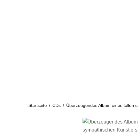
Skip
to
content
Startseite
Aktuelles
Startseite
/
CDs
/
Überzeugendes Album eines tollen u