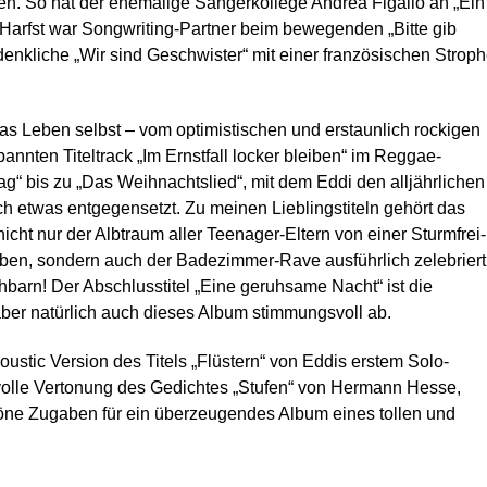
een. So hat der ehemalige Sängerkollege Andrea Figallo an „Ein
Harfst war Songwriting-Partner beim bewegenden „Bitte gib
enkliche „Wir sind Geschwister“ mit einer französischen Strop
e das Leben selbst – vom optimistischen und erstaunlich rockigen
annten Titeltrack „Im Ernstfall locker bleiben“ im Reggae-
“ bis zu „Das Weihnachtslied“, mit dem Eddi den alljährlichen
h etwas entgegensetzt. Zu meinen Lieblingstiteln gehört das
 nicht nur der Albtraum aller Teenager-Eltern von einer Sturmfrei-
ben, sondern auch der Badezimmer-Rave ausführlich zelebriert
barn! Der Abschlusstitel „Eine geruhsame Nacht“ ist die
aber natürlich auch dieses Album stimmungsvoll ab.
ustic Version des Titels „Flüstern“ von Eddis erstem Solo-
volle Vertonung des Gedichtes „Stufen“ von Hermann Hesse,
höne Zugaben für ein überzeugendes Album eines tollen und