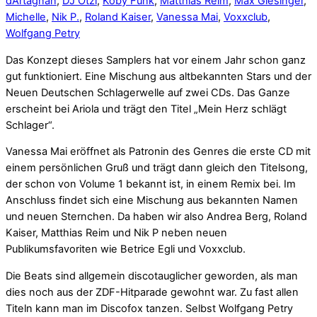
dArtagnan
,
DJ Ötzi
,
Koby Funk
,
Matthias Reim
,
Max Giesinger
,
Michelle
,
Nik P.
,
Roland Kaiser
,
Vanessa Mai
,
Voxxclub
,
Wolfgang Petry
Das Konzept dieses Samplers hat vor einem Jahr schon ganz
gut funktioniert. Eine Mischung aus altbekannten Stars und der
Neuen Deutschen Schlagerwelle auf zwei CDs. Das Ganze
erscheint bei Ariola und trägt den Titel „Mein Herz schlägt
Schlager“.
Vanessa Mai eröffnet als Patronin des Genres die erste CD mit
einem persönlichen Gruß und trägt dann gleich den Titelsong,
der schon von Volume 1 bekannt ist, in einem Remix bei. Im
Anschluss findet sich eine Mischung aus bekannten Namen
und neuen Sternchen. Da haben wir also Andrea Berg, Roland
Kaiser, Matthias Reim und Nik P neben neuen
Publikumsfavoriten wie Betrice Egli und Voxxclub.
Die Beats sind allgemein discotauglicher geworden, als man
dies noch aus der ZDF-Hitparade gewohnt war. Zu fast allen
Titeln kann man im Discofox tanzen. Selbst Wolfgang Petry