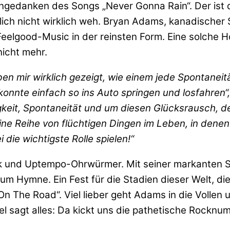
ngedanken des Songs „Never Gonna Rain“. Der ist
ürlich nicht wirklich weh. Bryan Adams, kanadischer
 Feelgood-Music in der reinsten Form. Eine solch
nicht mehr.
n mir wirklich gezeigt, wie einem jede Spontane
nnte einfach so ins Auto springen und losfahren“,
gkeit, Spontaneität und um diesen Glücksrausch, 
eine Reihe von flüchtigen Dingen im Leben, in de
ie wichtigste Rolle spielen!“
k und Uptempo-Ohrwürmer. Mit seiner markanten St
um Hymne. Ein Fest für die Stadien dieser Welt, die
n The Road“. Viel lieber geht Adams in die Vollen u
el sagt alles: Da kickt uns die pathetische Rocknu