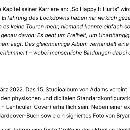
apitel seiner Karriere an: „So Happy It Hurts“ wi
 Erfahrung des Lockdowns haben mir wirklich gez
es keine Touren mehr, niemand konnte einfach so 
t genau davon: Es geht um Freiheit, um Unabhängig
em liegt. Das gleichnamige Album verhandelt eine 
lummert – wobei menschliche Bindungen dabei die 
 März 2022. Das 15. Studioalbum von Adams verein
 den physischen und digitalen Standardkonfigurati
+ Lenticular-Cover) erhältlich sein. Neben einer ex
 Hardcover-Buch sowie ein signiertes Foto von Brya
 seit Jahren eine feste Größe in der aktuellen Ro