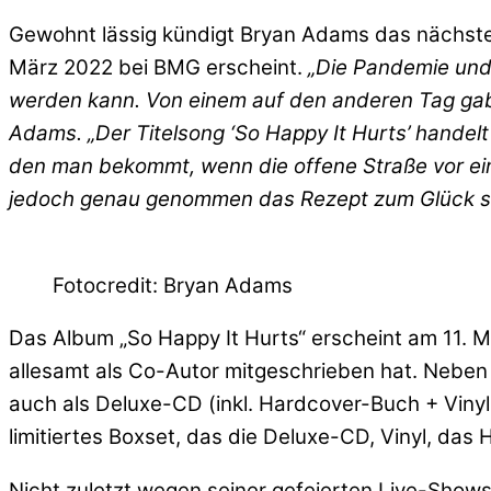
Gewohnt lässig kündigt Bryan Adams das nächste K
März 2022 bei BMG erscheint.
„Die Pandemie und
werden kann. Von einem auf den anderen Tag gab 
Adams. „Der Titelsong ‘So Happy It Hurts’ handel
den man bekommt, wenn die offene Straße vor ein
jedoch genau genommen das Rezept zum Glück sch
Fotocredit: Bryan Adams
Das Album „So Happy It Hurts“ erscheint am 11.
allesamt als Co-Autor mitgeschrieben hat. Neben
auch als Deluxe-CD (inkl. Hardcover-Buch + Vinyl 
limitiertes Boxset, das die Deluxe-CD, Vinyl, das
Nicht zuletzt wegen seiner gefeierten Live-Shows