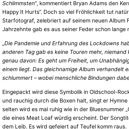
Schlimmsten“
, kommentiert Bryan Adams den Ker
Happy It Hurts“. Doch so viel Fröhlichkeit tut nat
Starfotograf, zelebriert auf seinem neuen Album
Jahrzehnte gab es aus seiner Feder schon lange 
„Die Pandemie und Erfahrung des Lockdowns habe
anderen Tag gab es keine Touren mehr, niemand ko
genau davon: Es geht um Freiheit, um Unabhängi
einem liegt. Das gleichnamige Album verhandelt 
schlummert – wobei menschliche Bindungen dabei d
Eingepackt wird diese Symbolik in Oldschool-Roc
und rauchig durch die Boxen halt, singt er Hymne 
selten wird es mal ruhig wie in der Bluesnummer „O
die eines Meat Loaf würdig erscheint. Der Songtit
dem Leib. Es wird gefeiert auf Teufel komm raus.