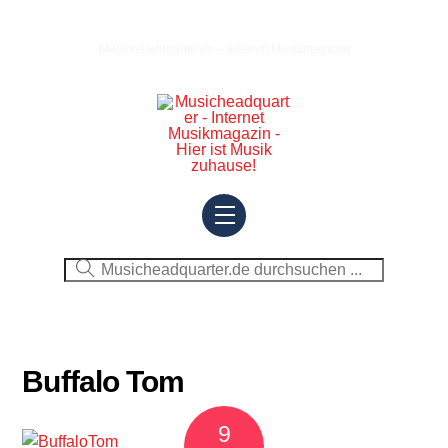
Skip
to
Musicheadquarter.de – Internet Musikmagazin
content
Menu
Buffalo Tom
9