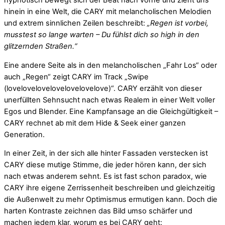
hypnotisch bewegt sich der Beat nach vorne und zieht uns
hinein in eine Welt, die CARY mit melancholischen Melodien
und extrem sinnlichen Zeilen beschreibt:
„Regen ist vorbei,
musstest so lange warten – Du fühlst dich so high in den
glitzernden Straßen.“
Eine andere Seite als in den melancholischen „Fahr Los“ oder
auch „Regen“ zeigt CARY im Track „Swipe
(lovelovelovelovelovelovelove)“. CARY erzählt von dieser
unerfüllten Sehnsucht nach etwas Realem in einer Welt voller
Egos und Blender. Eine Kampfansage an die Gleichgültigkeit –
CARY rechnet ab mit dem Hide & Seek einer ganzen
Generation.
In einer Zeit, in der sich alle hinter Fassaden verstecken ist
CARY diese mutige Stimme, die jeder hören kann, der sich
nach etwas anderem sehnt. Es ist fast schon paradox, wie
CARY ihre eigene Zerrissenheit beschreiben und gleichzeitig
die Außenwelt zu mehr Optimismus ermutigen kann. Doch die
harten Kontraste zeichnen das Bild umso schärfer und
machen jedem klar, worum es bei CARY geht:
Mit dem La