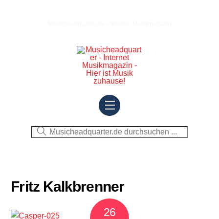
Skip
to
Musicheadquarter.de – Internet Musikmagazin
content
Menu
Fritz Kalkbrenner
26