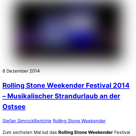
8
Dezember
2014
Rolling Stone Weekender Festival 2014
– Musikalischer Strandurlaub an der
Ostsee
Stefan Simrock
Berichte
Rolling Stone Weekender
Zum sechsten Mal lud das
Rolling Stone Weekender
Festival