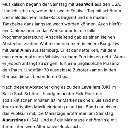
Musikalisch begann der Samstag mit
Sea Wolf
aus den USA.
Und ich liebe es, wenn der zweite Festival-Tag mit schönem
und melodischem Indie-Rock beginnt und die müden
Tanzbeine ganz langsam wach werden können. Auch hierfür
ein Dankeschön an das Weekender für die tolle
Programmgestaltung. Anschließend gab es einen kleinen
Abstecher zu dem Wohnzimmerkonzert in einem Bungalow
mit
John Allen
aus Hamburg. Er ist der nette Kerl, mit dem
man gerne mal einen Whisky in einem Pub trinken geht. Wenn
er jedoch anfängt zu singen, füllt eine unglaubliche Präsenz
den Raum. Ungefähr 70 ausgeloste Zuhörer kamen in den
Genuss dieses besonderen Gigs.
Nach diesem Abstecher ging es zu den
Levellers
(UK) im
Baltic Saal. Schöner, handgemachter Folk-Rock mit
sozialkritischen Inhalten ist ihr Markenzeichen. Sie sind mit
ihrer kraftvollen Musik eindeutig eine Live-Band und rissen
das Publikum mit. Die Mainstage eröffneten am Samstag
Augustines
(USA). Und auf die Mainstage gehören sie mit
ihrem intensiven Alternative-Rock auch.