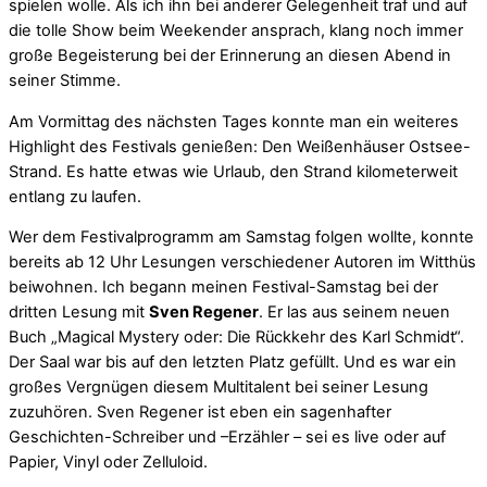
spielen wolle. Als ich ihn bei anderer Gelegenheit traf und auf
die tolle Show beim Weekender ansprach, klang noch immer
große Begeisterung bei der Erinnerung an diesen Abend in
seiner Stimme.
Am Vormittag des nächsten Tages konnte man ein weiteres
Highlight des Festivals genießen: Den Weißenhäuser Ostsee-
Strand. Es hatte etwas wie Urlaub, den Strand kilometerweit
entlang zu laufen.
Wer dem Festivalprogramm am Samstag folgen wollte, konnte
bereits ab 12 Uhr Lesungen verschiedener Autoren im Witthüs
beiwohnen. Ich begann meinen Festival-Samstag bei der
dritten Lesung mit
Sven Regener
. Er las aus seinem neuen
Buch „Magical Mystery oder: Die Rückkehr des Karl Schmidt“.
Der Saal war bis auf den letzten Platz gefüllt. Und es war ein
großes Vergnügen diesem Multitalent bei seiner Lesung
zuzuhören. Sven Regener ist eben ein sagenhafter
Geschichten-Schreiber und –Erzähler – sei es live oder auf
Papier, Vinyl oder Zelluloid.