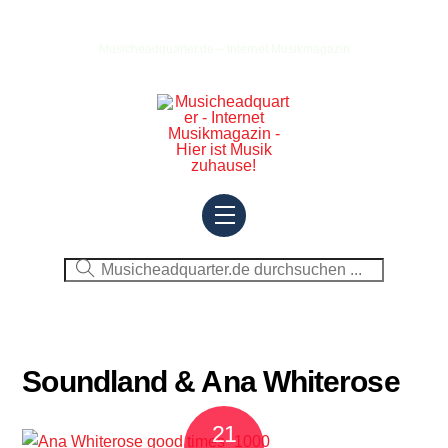
Skip
to
Musicheadquarter.de – Internet Musikmagazin
content
Menu
Soundland & Ana Whiterose
21