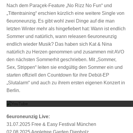
Nach dem Paraçek-Feature „No Rizz No Fun“ und
„Tittentraining“ erschien kürzlich eine weitere Single von
6euroneunzig. Es gibt wohl zwei Dinge auf die man
letzten Winter mehr als hingefiebert hat: Wann ist endlich
Sommer und natürlich, wann releasen 6euroneunzig
endlich wieder Musik? Das haben sich Kat & Nina
natürlich zu Herzen genommen und zusammen mit AVO
den nächsten Sommerhit geschrieben. Mit „Sommer,
Sex, Strippen“ leiten sie endgültig den Sommer ein und
starten offiziell den Countdown für ihre Debüt-EP
„Slutalarm“ und auch zu ihrem ersten eigenen Konzert in
Mit dem
Berlin.
6euroneunzig Live:
31.07.2025 Free & Easy Festival München
02.08.2025 Appletree Garden Diepholz