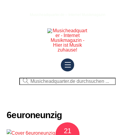
Skip
to
Musicheadquarter.de – Internet Musikmagazin
content
Menu
6euroneunzig
21