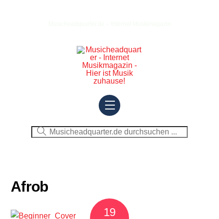
Skip
to
Musicheadquarter.de – Internet Musikmagazin
content
Menu
Afrob
19