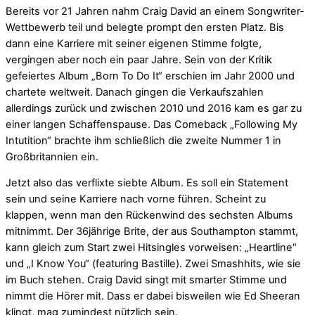
Bereits vor 21 Jahren nahm Craig David an einem Songwriter-
Wettbewerb teil und belegte prompt den ersten Platz. Bis
dann eine Karriere mit seiner eigenen Stimme folgte,
vergingen aber noch ein paar Jahre. Sein von der Kritik
gefeiertes Album „Born To Do It“ erschien im Jahr 2000 und
chartete weltweit. Danach gingen die Verkaufszahlen
allerdings zurück und zwischen 2010 und 2016 kam es gar zu
einer langen Schaffenspause. Das Comeback „Following My
Intutition“ brachte ihm schließlich die zweite Nummer 1 in
Großbritannien ein.
Jetzt also das verflixte siebte Album. Es soll ein Statement
sein und seine Karriere nach vorne führen. Scheint zu
klappen, wenn man den Rückenwind des sechsten Albums
mitnimmt. Der 36jährige Brite, der aus Southampton stammt,
kann gleich zum Start zwei Hitsingles vorweisen: „Heartline“
und „I Know You“ (featuring Bastille). Zwei Smashhits, wie sie
im Buch stehen. Craig David singt mit smarter Stimme und
nimmt die Hörer mit. Dass er dabei bisweilen wie Ed Sheeran
klingt, mag zumindest nützlich sein.