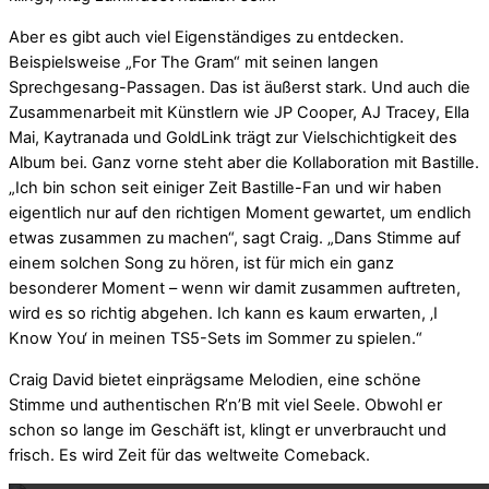
Aber es gibt auch viel Eigenständiges zu entdecken.
Beispielsweise „For The Gram“ mit seinen langen
Sprechgesang-Passagen. Das ist äußerst stark. Und auch die
Zusammenarbeit mit Künstlern wie JP Cooper, AJ Tracey, Ella
Mai, Kaytranada und GoldLink trägt zur Vielschichtigkeit des
Album bei. Ganz vorne steht aber die Kollaboration mit Bastille.
„Ich bin schon seit einiger Zeit Bastille-Fan und wir haben
eigentlich nur auf den richtigen Moment gewartet, um endlich
etwas zusammen zu machen“, sagt Craig. „Dans Stimme auf
einem solchen Song zu hören, ist für mich ein ganz
besonderer Moment – wenn wir damit zusammen auftreten,
wird es so richtig abgehen. Ich kann es kaum erwarten, ‚I
Know You‘ in meinen TS5-Sets im Sommer zu spielen.“
Craig David bietet einprägsame Melodien, eine schöne
Stimme und authentischen R’n’B mit viel Seele. Obwohl er
schon so lange im Geschäft ist, klingt er unverbraucht und
Mit dem La
frisch. Es wird Zeit für das weltweite Comeback.