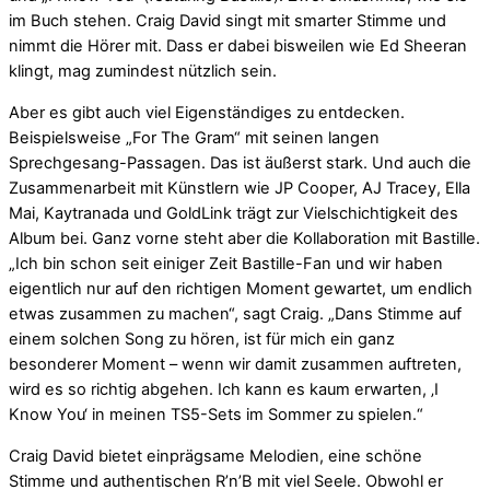
im Buch stehen. Craig David singt mit smarter Stimme und
nimmt die Hörer mit. Dass er dabei bisweilen wie Ed Sheeran
klingt, mag zumindest nützlich sein.
Aber es gibt auch viel Eigenständiges zu entdecken.
Beispielsweise „For The Gram“ mit seinen langen
Sprechgesang-Passagen. Das ist äußerst stark. Und auch die
Zusammenarbeit mit Künstlern wie JP Cooper, AJ Tracey, Ella
Mai, Kaytranada und GoldLink trägt zur Vielschichtigkeit des
Album bei. Ganz vorne steht aber die Kollaboration mit Bastille.
„Ich bin schon seit einiger Zeit Bastille-Fan und wir haben
eigentlich nur auf den richtigen Moment gewartet, um endlich
etwas zusammen zu machen“, sagt Craig. „Dans Stimme auf
einem solchen Song zu hören, ist für mich ein ganz
besonderer Moment – wenn wir damit zusammen auftreten,
wird es so richtig abgehen. Ich kann es kaum erwarten, ‚I
Know You‘ in meinen TS5-Sets im Sommer zu spielen.“
Craig David bietet einprägsame Melodien, eine schöne
Stimme und authentischen R’n’B mit viel Seele. Obwohl er