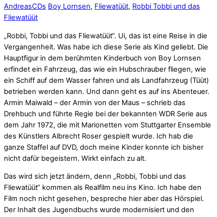
Andreas
CDs
Boy Lornsen
,
Fliewatüüt
,
Robbi Tobbi und das
Fliewatüüt
„Robbi, Tobbi und das Fliewatüüt“. Ui, das ist eine Reise in die
Vergangenheit. Was habe ich diese Serie als Kind geliebt. Die
Hauptfigur in dem berühmten Kinderbuch von Boy Lornsen
erfindet ein Fahrzeug, das wie ein Hubschrauber fliegen, wie
ein Schiff auf dem Wasser fahren und als Landfahrzeug (Tüüt)
betrieben werden kann. Und dann geht es auf ins Abenteuer.
Armin Maiwald – der Armin von der Maus – schrieb das
Drehbuch und führte Regie bei der bekannten WDR Serie aus
dem Jahr 1972, die mit Marionetten vom Stuttgarter Ensemble
des Künstlers Albrecht Roser gespielt wurde. Ich hab die
ganze Staffel auf DVD, doch meine Kinder konnte ich bisher
nicht dafür begeistern. Wirkt einfach zu alt.
Das wird sich jetzt ändern, denn „Robbi, Tobbi und das
Fliewatüüt“ kommen als Realfilm neu ins Kino. Ich habe den
Film noch nicht gesehen, bespreche hier aber das Hörspiel.
Der Inhalt des Jugendbuchs wurde modernisiert und den