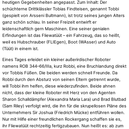
heutigen Gegebenheiten angepasst. Zum Inhalt: Der
schüchterne Drittklässler Tobias Findteisen, genannt Tobbi
(gespielt von Arsseni Bultmann), ist trotz seines jungen Alters
ganz schön schlau. In seiner Freizeit entwirft er
leidenschaftlich gern Maschinen. Eine seiner genialen
Erfindungen ist das Fliewatüüt – ein Fahrzeug, das so heißt,
weil es Hubschrauber (FLIEgen), Boot (WAsser) und Auto
(Tüüt) in einem ist.
Eines Tages erleidet ein kleiner außerirdischer Roboter
namens ROB 344–66/IIIa, kurz Robbi, eine Bruchlandung direkt
vor Tobbis Füßen. Die beiden werden schnell Freunde. Da
Robbi durch den Absturz von seinen Eltern getrennt wurde,
will Tobbi ihm helfen, diese wiederzufinden. Beide ahnen
nicht, dass der kleine Roboter mit Herz von den Agenten
Sharon Schalldämpfer (Alexandra Maria Lara) und Brad Blutbad
(Sam Riley) verfolgt wird, die ihn für die skrupellosen Pläne des
Unternehmers Sir Joshua (Friedrich Mücke) entführen wollen.
Nur mit Hilfe einer freundlichen Rockergang schaffen sie es,
ihr Fliewatüüt rechtzeitig fertigzubauen. Nun heißt es: ab zum