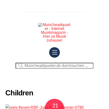
Skip
to
Musicheadquarter.de – Internet Musikmagazin
content
Menu
Children
21