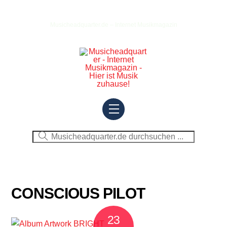
Skip
to
Musicheadquarter.de – Internet Musikmagazin
content
Menu
CONSCIOUS PILOT
23