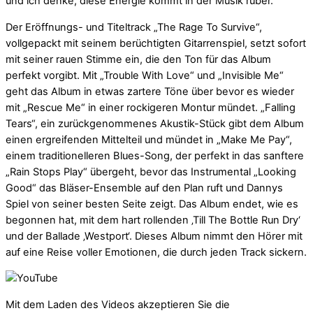
und ich denke, diese Energie kommt in der Musik rüber.“
Der Eröffnungs- und Titeltrack „The Rage To Survive“,
vollgepackt mit seinem berüchtigten Gitarrenspiel, setzt sofort
mit seiner rauen Stimme ein, die den Ton für das Album
perfekt vorgibt. Mit „Trouble With Love“ und „Invisible Me“
geht das Album in etwas zartere Töne über bevor es wieder
mit „Rescue Me“ in einer rockigeren Montur mündet. „Falling
Tears“, ein zurückgenommenes Akustik-Stück gibt dem Album
einen ergreifenden Mittelteil und mündet in „Make Me Pay“,
einem traditionelleren Blues-Song, der perfekt in das sanftere
„Rain Stops Play“ übergeht, bevor das Instrumental „Looking
Good“ das Bläser-Ensemble auf den Plan ruft und Dannys
Spiel von seiner besten Seite zeigt. Das Album endet, wie es
begonnen hat, mit dem hart rollenden ‚Till The Bottle Run Dry‘
und der Ballade ‚Westport‘. Dieses Album nimmt den Hörer mit
auf eine Reise voller Emotionen, die durch jeden Track sickern.
Mit dem Laden des Videos akzeptieren Sie die