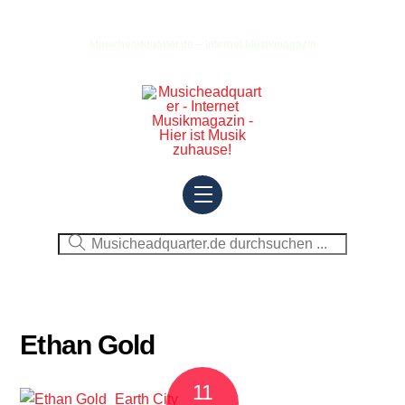
Skip
to
Musicheadquarter.de – Internet Musikmagazin
content
Menu
Ethan Gold
11