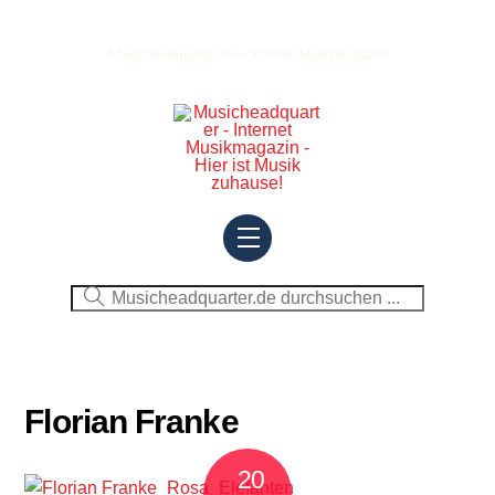
Skip
to
Musicheadquarter.de – Internet Musikmagazin
content
Menu
Florian Franke
20