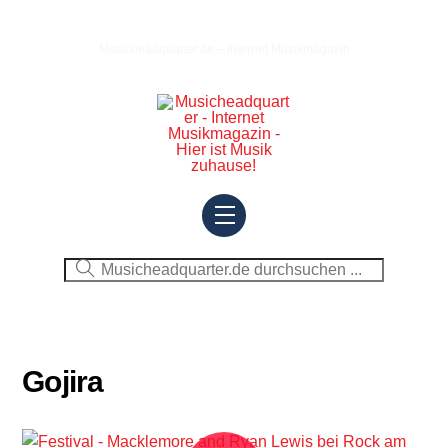
Skip
to
Musicheadquarter.de – Internet Musikmagazin
content
Menu
Gojira