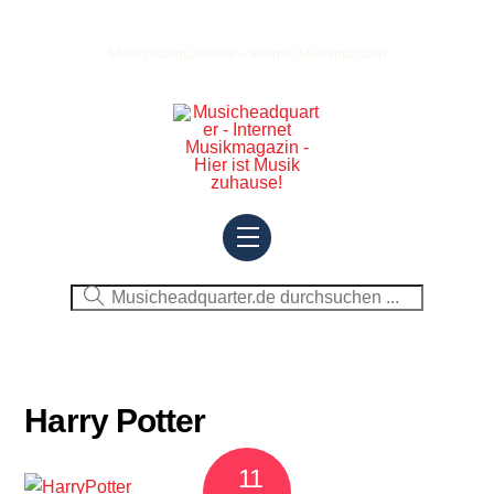
Skip
to
Musicheadquarter.de – Internet Musikmagazin
content
Menu
Harry Potter
11