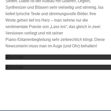
Seifert. Dabei ist der Aufbau mit Gitarren, Orgeln,
Synthesizer und Bläsern sehr vielseitig und stimmig. Isa
liefert lyrische Texte und stimmungsvolle Bilder. Ihre
Worte gehen tief ins Herz – man nehme nur die
sentimentale Poesie von „Lass los“, das gleich in zwei
Versionen vorliegt und mit seiner
Piano-/Gitarrenbegleitung sehr zerbrechlich klingt. Diese
Mit dem
Newcomerin muss man im Auge (und Ohr) behalten!
Mit dem