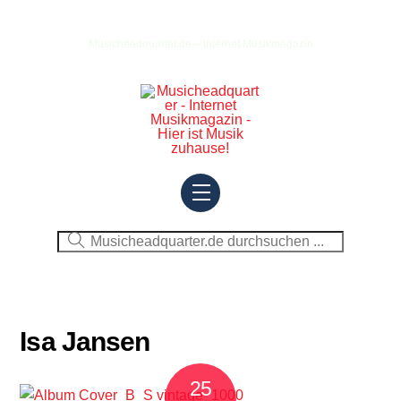
Skip
to
Musicheadquarter.de – Internet Musikmagazin
content
Menu
Isa Jansen
25