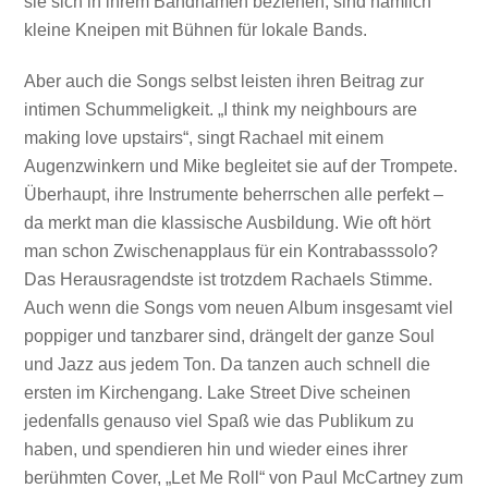
sie sich in ihrem Bandnamen beziehen, sind nämlich
kleine Kneipen mit Bühnen für lokale Bands.
Aber auch die Songs selbst leisten ihren Beitrag zur
intimen Schummeligkeit. „I think my neighbours are
making love upstairs“, singt Rachael mit einem
Augenzwinkern und Mike begleitet sie auf der Trompete.
Überhaupt, ihre Instrumente beherrschen alle perfekt –
da merkt man die klassische Ausbildung. Wie oft hört
man schon Zwischenapplaus für ein Kontrabasssolo?
Das Herausragendste ist trotzdem Rachaels Stimme.
Auch wenn die Songs vom neuen Album insgesamt viel
poppiger und tanzbarer sind, drängelt der ganze Soul
und Jazz aus jedem Ton. Da tanzen auch schnell die
ersten im Kirchengang. Lake Street Dive scheinen
jedenfalls genauso viel Spaß wie das Publikum zu
haben, und spendieren hin und wieder eines ihrer
berühmten Cover, „Let Me Roll“ von Paul McCartney zum