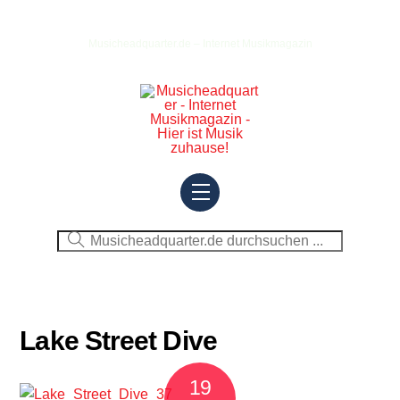
Skip
to
Musicheadquarter.de – Internet Musikmagazin
content
Menu
Lake Street Dive
19