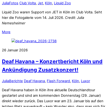
Julia
Fotos
Club Volta
,
Jet
,
Köln
,
Liquid Zoo
Liquid Zoo waren Support von JET in Köln im Club Volta. Seht
hier die Fotogalerie vom 14. Juli 2026.
Credit: Julia
Nemesheimer
More
26
Januar
2026
Deaf Havana – Konzertbericht Köln und
Ankündigung Zusatzkonzert!
Julia
Berichte
Deaf Havana
,
Flash Forward
,
Köln
,
Luxor
Deaf Havana haben in Köln ihre aktuelle Deutschlandtour
gestartet und sind am kommenden Donnerstag (29. Januar)
direkt wieder zurück. Das Luxor war am 23. Januar bis auf den
letzten Platz ausverkauft – kein Wunder also, dass man sich für