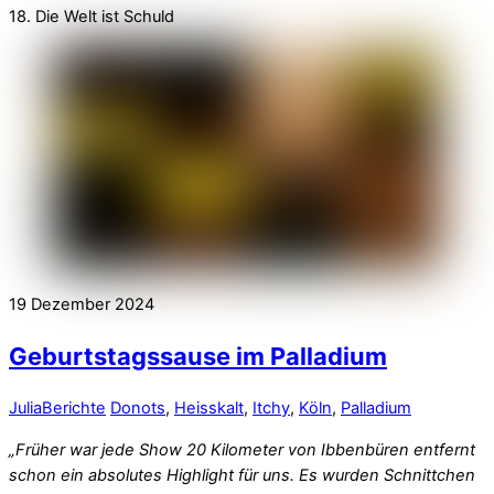
18. Die Welt ist Schuld
19
Dezember
2024
Geburtstagssause im Palladium
Julia
Berichte
Donots
,
Heisskalt
,
Itchy
,
Köln
,
Palladium
„Früher war jede Show 20 Kilometer von Ibbenbüren entfernt
schon ein absolutes Highlight für uns. Es wurden Schnittchen