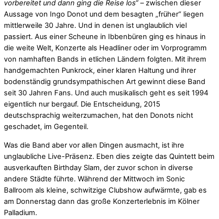
vorbereitet und dann ging die Reise los“
– zwischen dieser
Aussage von Ingo Donot und dem besagten „früher“ liegen
mittlerweile 30 Jahre. Und in denen ist unglaublich viel
passiert. Aus einer Scheune in Ibbenbüren ging es hinaus in
die weite Welt, Konzerte als Headliner oder im Vorprogramm
von namhaften Bands in etlichen Ländern folgten. Mit ihrem
handgemachten Punkrock, einer klaren Haltung und ihrer
bodenständig grundsympathischen Art gewinnt diese Band
seit 30 Jahren Fans. Und auch musikalisch geht es seit 1994
eigentlich nur bergauf. Die Entscheidung, 2015
deutschsprachig weiterzumachen, hat den Donots nicht
geschadet, im Gegenteil.
Was die Band aber vor allen Dingen ausmacht, ist ihre
unglaubliche Live-Präsenz. Eben dies zeigte das Quintett beim
ausverkauften Birthday Slam, der zuvor schon in diverse
andere Städte führte. Während der Mittwoch im Sonic
Ballroom als kleine, schwitzige Clubshow aufwärmte, gab es
am Donnerstag dann das große Konzerterlebnis im Kölner
Palladium.