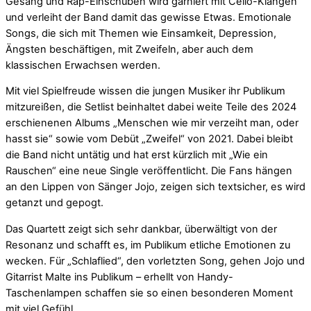
Gesang und Rap-Einschüben wird garniert mit Cello-Klängen
und verleiht der Band damit das gewisse Etwas. Emotionale
Songs, die sich mit Themen wie Einsamkeit, Depression,
Ängsten beschäftigen, mit Zweifeln, aber auch dem
klassischen Erwachsen werden.
Mit viel Spielfreude wissen die jungen Musiker ihr Publikum
mitzureißen, die Setlist beinhaltet dabei weite Teile des 2024
erschienenen Albums „Menschen wie mir verzeiht man, oder
hasst sie“ sowie vom Debüt „Zweifel“ von 2021. Dabei bleibt
die Band nicht untätig und hat erst kürzlich mit „Wie ein
Rauschen“ eine neue Single veröffentlicht. Die Fans hängen
an den Lippen von Sänger Jojo, zeigen sich textsicher, es wird
getanzt und gepogt.
Das Quartett zeigt sich sehr dankbar, überwältigt von der
Resonanz und schafft es, im Publikum etliche Emotionen zu
wecken. Für „Schlaflied“, den vorletzten Song, gehen Jojo und
Gitarrist Malte ins Publikum – erhellt von Handy-
Taschenlampen schaffen sie so einen besonderen Moment
mit viel Gefühl.