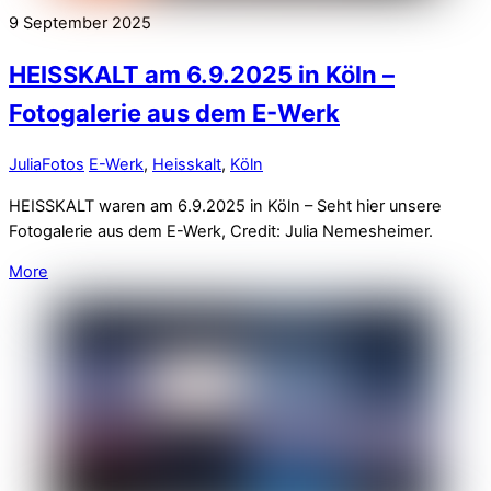
9
September
2025
HEISSKALT am 6.9.2025 in Köln –
Fotogalerie aus dem E-Werk
Julia
Fotos
E-Werk
,
Heisskalt
,
Köln
HEISSKALT waren am 6.9.2025 in Köln – Seht hier unsere
Fotogalerie aus dem E-Werk, Credit: Julia Nemesheimer.
More