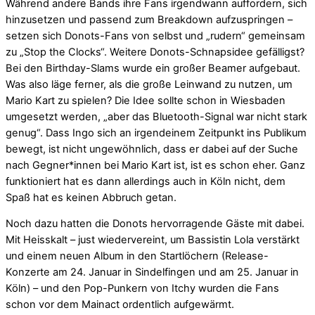
Während andere Bands ihre Fans irgendwann auffordern, sich
hinzusetzen und passend zum Breakdown aufzuspringen –
setzen sich Donots-Fans von selbst und „rudern“ gemeinsam
zu „Stop the Clocks“. Weitere Donots-Schnapsidee gefälligst?
Bei den Birthday-Slams wurde ein großer Beamer aufgebaut.
Was also läge ferner, als die große Leinwand zu nutzen, um
Mario Kart zu spielen? Die Idee sollte schon in Wiesbaden
umgesetzt werden, „aber das Bluetooth-Signal war nicht stark
genug“. Dass Ingo sich an irgendeinem Zeitpunkt ins Publikum
bewegt, ist nicht ungewöhnlich, dass er dabei auf der Suche
nach Gegner*innen bei Mario Kart ist, ist es schon eher. Ganz
funktioniert hat es dann allerdings auch in Köln nicht, dem
Spaß hat es keinen Abbruch getan.
Noch dazu hatten die Donots hervorragende Gäste mit dabei.
Mit Heisskalt – just wiedervereint, um Bassistin Lola verstärkt
und einem neuen Album in den Startlöchern (Release-
Konzerte am 24. Januar in Sindelfingen und am 25. Januar in
Köln) – und den Pop-Punkern von Itchy wurden die Fans
schon vor dem Mainact ordentlich aufgewärmt.