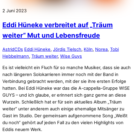
2
Juni
2023
Eddi Hüneke verbreitet auf „Träum
weiter“ Mut und Lebensfreude
Astrid
CDs
Eddi Hüneke
,
Jördis Tielsch
,
Köln
,
Norea
,
Tobi
Hebbelmann
,
Träum weiter
,
Wise Guys
Es ist vielleicht ein Fluch für so manche Musiker, dass sie auch
nach längeren Solokarrieren immer noch mit der Band in
Verbindung gebracht werden, mit der sie ihre ersten Erfolge
hatten. Bei Eddi Hüneke war das die A-cappella-Gruppe WISE
GUYS – und ich glaube, er erinnert sich ganz gerne an diese
Wurzeln. Schließlich hat er für sein aktuelles Album „Träum
weiter“ unter anderem auch einige ehemalige Mitsänger zu
Gast im Studio. Der gemeinsam aufgenommene Song „Weißt
du noch“ gehört auf jeden Fall zu den vielen Highlights von
Eddis neuem Werk.