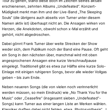
Tour zu gehen, stand diese doch im Zeichen seines aktuell
erschienenen, zehnten Albums „Undefeated“. Konzert-
Müdigkeit merkt man ihm und der Live-Band „The Sleeping
Souls“ (die übrigens auch abseits von Turner unter diesem
Namen aktiv ist) überhaupt nicht an. Die Ansagen wirken von
Herzen, die Anekdoten, obwohl schon x-Mal erzählt und
gehört, nicht abgedroschen.
Dabei gönnt Frank Turner über weite Strecken der Show
weder sich, dem Publikum noch der Band eine Pause. Oft geht
ein Song in den nächsten über, manchmal wird mit oben
angesprochenen Ansagen eine kurze Verschnaufpause
eingelegt. Traditionell gibt es etwa zur Hälfte eine kurze Solo-
Einlage mit einigen ruhigeren Songs, bevor alle wieder Vollgas
geben – bis zum Ende.
Neben neueren Songs (die von vielen noch verinnerlicht
werden müssen, so mein Eindruck) wie „No Thank You for the
Music“ oder „Ceasefire“ (insgesamt sieben „Undefeated“-
Songs) kann Turner aus einer langen Liste an Werken wählen.
Klassiker durften dabei nicht fehlen, etwa „Photosynthesis“, „I