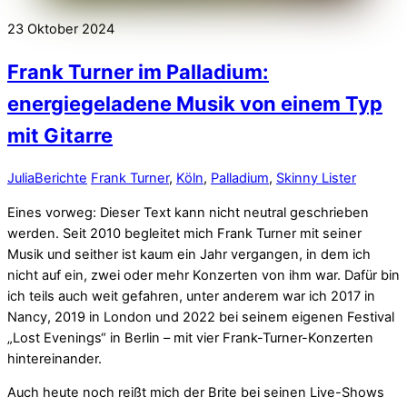
23
Oktober
2024
Frank Turner im Palladium:
energiegeladene Musik von einem Typ
mit Gitarre
Julia
Berichte
Frank Turner
,
Köln
,
Palladium
,
Skinny Lister
Eines vorweg: Dieser Text kann nicht neutral geschrieben
werden. Seit 2010 begleitet mich Frank Turner mit seiner
Musik und seither ist kaum ein Jahr vergangen, in dem ich
nicht auf ein, zwei oder mehr Konzerten von ihm war. Dafür bin
ich teils auch weit gefahren, unter anderem war ich 2017 in
Nancy, 2019 in London und 2022 bei seinem eigenen Festival
„Lost Evenings“ in Berlin – mit vier Frank-Turner-Konzerten
hintereinander.
Auch heute noch reißt mich der Brite bei seinen Live-Shows