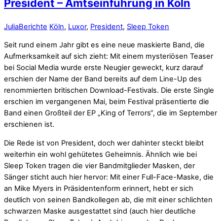
President – Amtseinführung in Köln
Julia
Berichte
Köln
,
Luxor
,
President
,
Sleep Token
Seit rund einem Jahr gibt es eine neue maskierte Band, die
Aufmerksamkeit auf sich zieht: Mit einem mysteriösen Teaser
bei Social Media wurde erste Neugier geweckt, kurz darauf
erschien der Name der Band bereits auf dem Line-Up des
renommierten britischen Download-Festivals. Die erste Single
erschien im vergangenen Mai, beim Festival präsentierte die
Band einen Großteil der EP „King of Terrors“, die im September
erschienen ist.
Die Rede ist von President, doch wer dahinter steckt bleibt
weiterhin ein wohl gehütetes Geheimnis. Ähnlich wie bei
Sleep Token tragen die vier Bandmitglieder Masken, der
Sänger sticht auch hier hervor: Mit einer Full-Face-Maske, die
an Mike Myers in Präsidentenform erinnert, hebt er sich
deutlich von seinen Bandkollegen ab, die mit einer schlichten
schwarzen Maske ausgestattet sind (auch hier deutliche