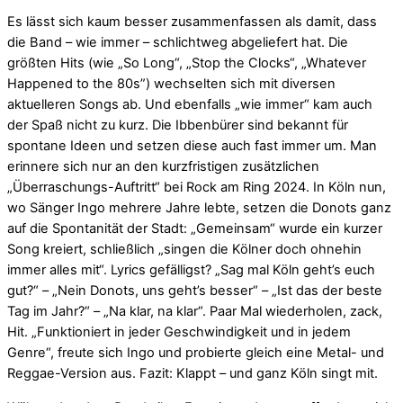
Es lässt sich kaum besser zusammenfassen als damit, dass
die Band – wie immer – schlichtweg abgeliefert hat. Die
größten Hits (wie „So Long“, „Stop the Clocks“, „Whatever
Happened to the 80s”) wechselten sich mit diversen
aktuelleren Songs ab. Und ebenfalls „wie immer“ kam auch
der Spaß nicht zu kurz. Die Ibbenbürer sind bekannt für
spontane Ideen und setzen diese auch fast immer um. Man
erinnere sich nur an den kurzfristigen zusätzlichen
„Überraschungs-Auftritt“ bei Rock am Ring 2024. In Köln nun,
wo Sänger Ingo mehrere Jahre lebte, setzen die Donots ganz
auf die Spontanität der Stadt: „Gemeinsam“ wurde ein kurzer
Song kreiert, schließlich „singen die Kölner doch ohnehin
immer alles mit“. Lyrics gefälligst? „Sag mal Köln geht’s euch
gut?“ – „Nein Donots, uns geht’s besser“ – „Ist das der beste
Tag im Jahr?“ – „Na klar, na klar“. Paar Mal wiederholen, zack,
Hit. „Funktioniert in jeder Geschwindigkeit und in jedem
Genre“, freute sich Ingo und probierte gleich eine Metal- und
Reggae-Version aus. Fazit: Klappt – und ganz Köln singt mit.