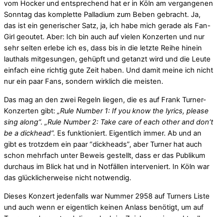
vom Hocker und entsprechend hat er in Köln am vergangenen
Sonntag das komplette Palladium zum Beben gebracht. Ja,
das ist ein generischer Satz, ja, ich habe mich gerade als Fan-
Girl geoutet. Aber: Ich bin auch auf vielen Konzerten und nur
sehr selten erlebe ich es, dass bis in die letzte Reihe hinein
lauthals mitgesungen, gehüpft und getanzt wird und die Leute
einfach eine richtig gute Zeit haben. Und damit meine ich nicht
nur ein paar Fans, sondern wirklich die meisten.
Das mag an den zwei Regeln liegen, die es auf Frank Turner-
Konzerten gibt:
„Rule Number 1: If you know the lyrics, please
sing along“. „Rule Number 2: Take care of each other and don’t
be a dickhead“.
Es funktioniert. Eigentlich immer. Ab und an
gibt es trotzdem ein paar “dickheads”, aber Turner hat auch
schon mehrfach unter Beweis gestellt, dass er das Publikum
durchaus im Blick hat und in Notfällen interveniert. In Köln war
das glücklicherweise nicht notwendig.
Dieses Konzert jedenfalls war Nummer 2958 auf Turners Liste
und auch wenn er eigentlich keinen Anlass benötigt, um auf