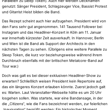
Parallelen zu Sleep Token). Auch hier werden Decknamen
genutzt: Sänger President, Schlagzeuger Vice, Bassist Protest
und Gitarrist Heist bilden die Band.
Das Rezept scheint auch hier aufzugehen. President wird von
den Fans sehr gut angenommen. 141 Tausend Follower bei
Instagram und das Headliner-Konzert in Köln am 11. Januar
war innerhalb kürzester Zeit ausverkauft. In Hannover, Berlin
und Wien ist die Band als Support der Architects in den
nächsten Tagen zu sehen. (Übrigens eine weitere Parallele zu
Sleep Token, die kurz vor beziehungsweise während ihrem
Durchbruch ebenfalls mit der britischen Metalcore-Band auf
Tour war.)
Doch was galt es bei dieser exklusiven Headliner-Show zu
erwarten? Schließlich weisen President kein Repertoire auf,
das ein längeres Konzert erlauben könnte. Zuerst jedoch galt
es: Warten. Laut Veranstalter-Webseite hätte es um 20 Uhr
losgehen sollen. Was startete, war eine Bandansage, in der
die „Citizens“, wie die Fans bezeichnet werden, zur feierlichen
„Inauguration“ begrüßt werden: Ein historischer Moment