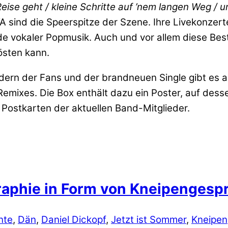
ise geht / kleine Schritte auf ’nem langen Weg / und
A sind die Speerspitze der Szene. Ihre Livekonzer
nde vokaler Popmusik. Auch und vor allem diese B
östen kann.
ern der Fans und der brandneuen Single gibt es au
Remixes. Die Box enthält dazu ein Poster, auf des
ostkarten der aktuellen Band-Mitglieder.
graphie in Form von Kneipenges
nte
,
Dän
,
Daniel Dickopf
,
Jetzt ist Sommer
,
Kneipe