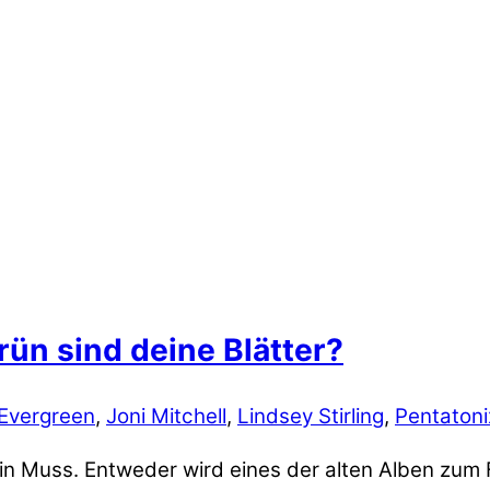
rün sind deine Blätter?
Evergreen
,
Joni Mitchell
,
Lindsey Stirling
,
Pentatoni
ein Muss. Entweder wird eines der alten Alben zum 