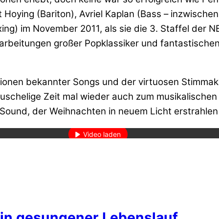
tt Hoying (Bariton), Avriel Kaplan (Bass – inzwische
g) im November 2011, als sie die 3. Staffel der N
rbeitungen großer Popklassiker und fantastischen
ionen bekannter Songs und der virtuosen Stimmakr
kuschelige Zeit mal wieder auch zum musikalischen
den des Videos akzeptieren Sie die Datenschutzerklärung von YouT
Sound, der Weihnachten in neuem Licht erstrahlen 
Mehr erfahren
Video laden
YouTube immer entsperren
 ein gesungener Lebenslauf