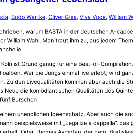
sta
,
Bodo Wartke
,
Oliver Gies
,
Viva Voce
,
William W
schrieben, warum BASTA in der deutschen A-cappell
iter William Wahl. Man traut ihm zu, aus jedem Th
ancholie.
Köln ist Grund genug für eine Best-of-Compilation
oalben. Wer die Jungs einmal live erlebt, wird gan
en. Zu den Livequalitäten kommen aber auch die Stu
fs Neue die komödiantischen Qualitäten des Quint
 fünf Burschen
 seinem unendlichen Ideenschatz. Aber auch die a
mann beispielsweise mit „Legalize a cappella“, da
hält. Oder Thomas Aydintan, der dem „Bratislava L