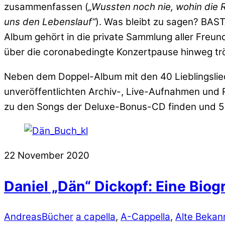
zusammenfassen (
„Wussten noch nie, wohin die Re
uns den Lebenslauf“
). Was bleibt zu sagen? BAST
Album gehört in die private Sammlung aller Freu
über die coronabedingte Konzertpause hinweg tr
Neben dem Doppel-Album mit den 40 Lieblingslied
unveröffentlichten Archiv-, Live-Aufnahmen und 
zu den Songs der Deluxe-Bonus-CD finden und 5 P
22
November
2020
Daniel „Dän“ Dickopf: Eine Bio
Andreas
Bücher
a capella
,
A-Cappella
,
Alte Bekan