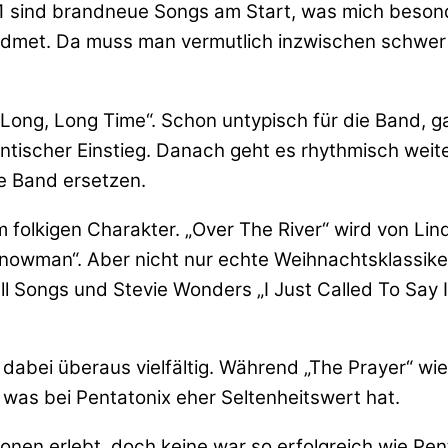
1 sind brandneue Songs am Start, was mich besonde
 widmet. Da muss man vermutlich inzwischen schwe
 A Long, Long Time“. Schon untypisch für die Band,
tischer Einstieg. Danach geht es rhythmisch weit
e Band ersetzen.
 folkigen Charakter. „Over The River“ wird von Lind
nowman“. Aber nicht nur echte Weihnachtsklassiker
 Songs und Stevie Wonders „I Just Called To Say I’
abei überaus vielfältig. Während „The Prayer“ wie
, was bei Pentatonix eher Seltenheitswert hat.
nen erlebt, doch keine war so erfolgreich wie Pent