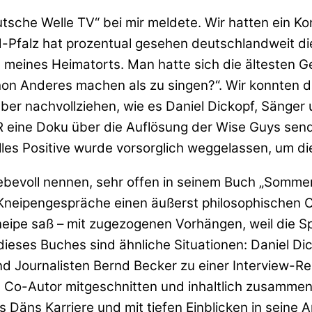
tsche Welle TV“ bei mir meldete. Wir hatten ein K
d-Pfalz hat prozentual gesehen deutschlandweit di
 meines Heimatorts. Man hatte sich die ältesten G
hon Anderes machen als zu singen?“. Wir konnten da
aber nachvollziehen, wie es Daniel Dickopf, Sänge
R eine Doku über die Auflösung der Wise Guys se
lles Positive wurde vorsorglich weggelassen, um di
ebevoll nennen, sehr offen in seinem Buch „Sommer 
Kneipengespräche einen äußerst philosophischen C
kneipe saß – mit zugezogenen Vorhängen, weil die 
e dieses Buches sind ähnliche Situationen: Daniel D
nd Journalisten Bernd Becker zu einer Interview-R
 Co-Autor mitgeschnitten und inhaltlich zusammeng
Däns Karriere und mit tiefen Einblicken in seine 