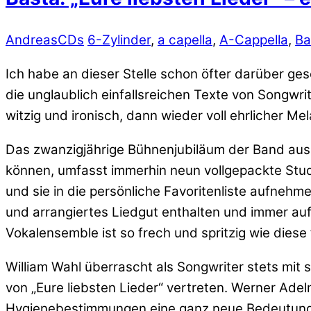
Andreas
CDs
6-Zylinder
,
a capella
,
A-Cappella
,
Ba
Ich habe an dieser Stelle schon öfter darüber ge
die unglaublich einfallsreichen Texte von Songwr
witzig und ironisch, dann wieder voll ehrlicher Mel
Das zwanzigjährige Bühnenjubiläum der Band aus 
können, umfasst immerhin neun vollgepackte Studi
und sie in die persönliche Favoritenliste aufnehm
und arrangiertes Liedgut enthalten und immer au
Vokalensemble ist so frech und spritzig wie diese
William Wahl überrascht als Songwriter stets mit
von „Eure liebsten Lieder“ vertreten. Werner Adel
Hygienebestimmungen eine ganz neue Bedeutung er