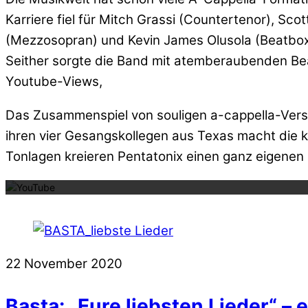
Karriere fiel für Mitch Grassi (Countertenor), Sco
(Mezzosopran) und Kevin James Olusola (Beatboxin
Seither sorgte die Band mit atemberaubenden Bea
Youtube-Views,
Das Zusammenspiel von souligen a-cappella-Vers
ihren vier Gesangskollegen aus Texas macht die 
Mit dem La
Tonlagen kreieren Pentatonix einen ganz eigenen 
22
November
2020
Basta: „Eure liebsten Lieder“ –