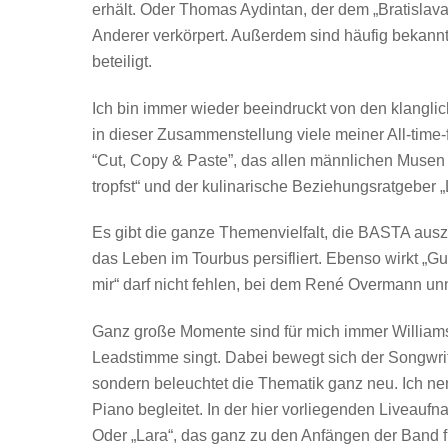
erhält. Oder Thomas Aydintan, der dem „Bratislava 
Anderer verkörpert. Außerdem sind häufig bekann
beteiligt.
Ich bin immer wieder beeindruckt von den klangli
in dieser Zusammenstellung viele meiner All-time-
“Cut, Copy & Paste”, das allen männlichen Musen
tropfst“ und der kulinarische Beziehungsratgeber 
Es gibt die ganze Themenvielfalt, die BASTA ausze
das Leben im Tourbus persifliert. Ebenso wirkt „G
mir“ darf nicht fehlen, bei dem René Overmann un
Ganz große Momente sind für mich immer Williams 
Leadstimme singt. Dabei bewegt sich der Songwri
sondern beleuchtet die Thematik ganz neu. Ich n
Piano begleitet. In der hier vorliegenden Liveauf
Oder „Lara“, das ganz zu den Anfängen der Band f