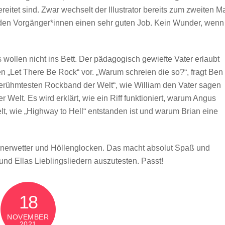
ereitet sind. Zwar wechselt der Illustrator bereits zum zweiten Ma
den Vorgänger*innen einen sehr guten Job. Kein Wunder, wenn
ds wollen nicht ins Bett. Der pädagogisch gewiefte Vater erlaubt
en „Let There Be Rock“ vor. „Warum schreien die so?“, fragt Ben
„berühmtesten Rockband der Welt“, wie William den Vater sagen
r Welt. Es wird erklärt, wie ein Riff funktioniert, warum Angus
, wie „Highway to Hell“ entstanden ist und warum Brian eine
onnerwetter und Höllenglocken. Das macht absolut Spaß und
n und Ellas Lieblingsliedern auszutesten. Passt!
18
NOVEMBER
2021