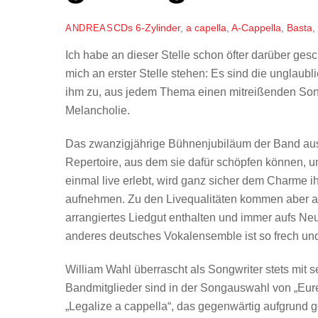
CDs
6-Zylinder
,
a capella
,
A-Cappella
,
Basta
,
ANDREAS
Ich habe an dieser Stelle schon öfter darüber ge
mich an erster Stelle stehen: Es sind die unglaubl
ihm zu, aus jedem Thema einen mitreißenden Song 
Melancholie.
Das zwanzigjährige Bühnenjubiläum der Band aus 
Repertoire, aus dem sie dafür schöpfen können, 
einmal live erlebt, wird ganz sicher dem Charme ih
aufnehmen. Zu den Livequalitäten kommen aber auc
arrangiertes Liedgut enthalten und immer aufs Ne
anderes deutsches Vokalensemble ist so frech und
William Wahl überrascht als Songwriter stets mit
Bandmitglieder sind in der Songauswahl von „Eure
„Legalize a cappella“, das gegenwärtig aufgrun