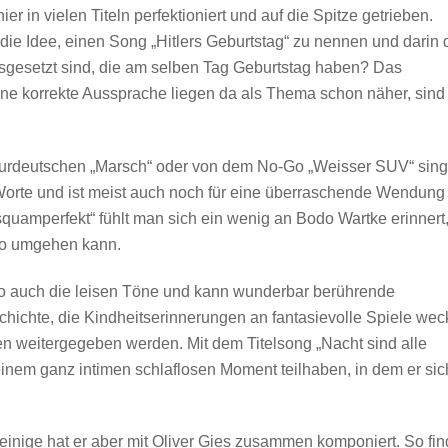
er in vielen Titeln perfektioniert und auf die Spitze getrieben.
ie Idee, einen Song „Hitlers Geburtstag“ zu nennen und darin 
usgesetzt sind, die am selben Tag Geburtstag haben? Das
ine korrekte Aussprache liegen da als Thema schon näher, sind
urdeutschen „Marsch“ oder von dem No-Go „Weisser SUV“ sing
n Worte und ist meist auch noch für eine überraschende Wendung
squamperfekt“ fühlt man sich ein wenig an Bodo Wartke erinnert
no umgehen kann.
o auch die leisen Töne und kann wunderbar berührende
chichte, die Kindheitserinnerungen an fantasievolle Spiele weck
 weitergegeben werden. Mit dem Titelsong „Nacht sind alle
einem ganz intimen schlaflosen Moment teilhaben, in dem er sic
einige hat er aber mit Oliver Gies zusammen komponiert. So fin