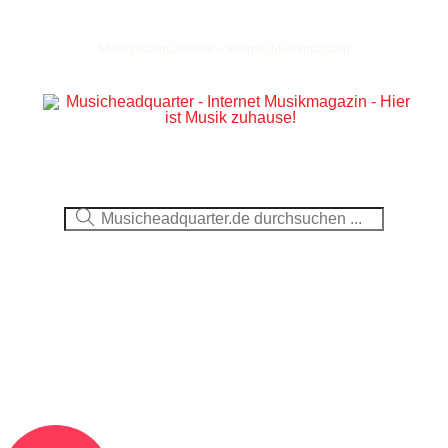
Musicheadquarter.de – Internet Musikmagazin
Ausblick
CDs
DVDs
Berichte
Fotos