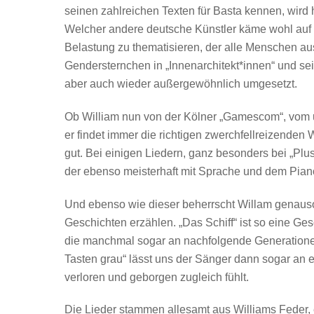
seinen zahlreichen Texten für Basta kennen, wird hi
Welcher andere deutsche Künstler käme wohl auf d
Belastung zu thematisieren, der alle Menschen a
Gendersternchen in „Innenarchitekt*innen“ und se
aber auch wieder außergewöhnlich umgesetzt.
Ob William nun von der Kölner „Gamescom“, vom 
er findet immer die richtigen zwerchfellreizende
gut. Bei einigen Liedern, ganz besonders bei „Plu
der ebenso meisterhaft mit Sprache und dem Pia
Und ebenso wie dieser beherrscht Willam genaus
Geschichten erzählen. „Das Schiff“ ist so eine Ges
die manchmal sogar an nachfolgende Generationen
Tasten grau“ lässt uns der Sänger dann sogar an 
verloren und geborgen zugleich fühlt.
Die Lieder stammen allesamt aus Williams Feder, 