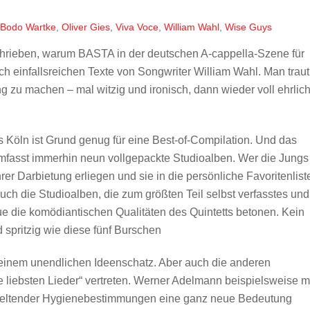
Bodo Wartke
,
Oliver Gies
,
Viva Voce
,
William Wahl
,
Wise Guys
schrieben, warum BASTA in der deutschen A-cappella-Szene für
ich einfallsreichen Texte von Songwriter William Wahl. Man traut
zu machen – mal witzig und ironisch, dann wieder voll ehrlic
Köln ist Grund genug für eine Best-of-Compilation. Und das
umfasst immerhin neun vollgepackte Studioalben. Wer die Jungs
rer Darbietung erliegen und sie in die persönliche Favoritenlist
h die Studioalben, die zum größten Teil selbst verfasstes und
ue die komödiantischen Qualitäten des Quintetts betonen. Kein
 spritzig wie diese fünf Burschen
 seinem unendlichen Ideenschatz. Aber auch die anderen
 liebsten Lieder“ vertreten. Werner Adelmann beispielsweise m
d geltender Hygienebestimmungen eine ganz neue Bedeutung