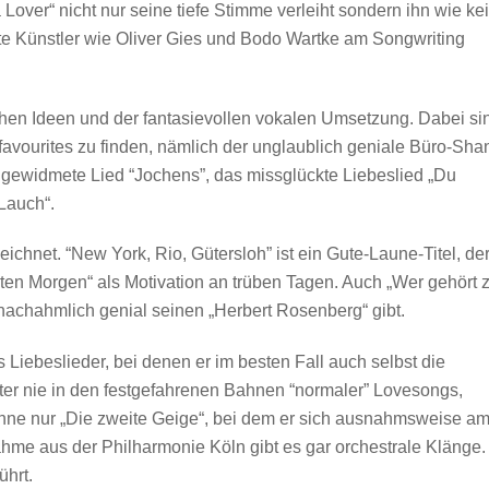
Lover“ nicht nur seine tiefe Stimme verleiht sondern ihn wie ke
te Künstler wie Oliver Gies und Bodo Wartke am Songwriting
chen Ideen und der fantasievollen vokalen Umsetzung. Dabei si
favourites zu finden, nämlich der unglaublich geniale Büro-Sha
 gewidmete Lied “Jochens”, das missglückte Liebeslied „Du
„Lauch“.
ichnet. “New York, Rio, Gütersloh” ist ein Gute-Laune-Titel, de
uten Morgen“ als Motivation an trüben Tagen. Auch „Wer gehört 
nachahmlich genial seinen „Herbert Rosenberg“ gibt.
Liebeslieder, bei denen er im besten Fall auch selbst die
ter nie in den festgefahrenen Bahnen “normaler” Lovesongs,
enne nur „Die zweite Geige“, bei dem er sich ausnahmsweise a
nahme aus der Philharmonie Köln gibt es gar orchestrale Klänge.
ührt.