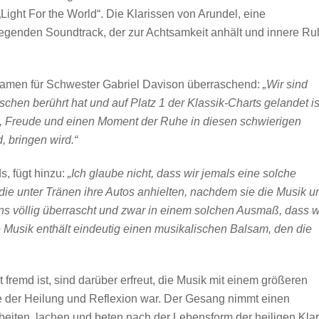
ight For the World“. Die Klarissen von Arundel, eine
genden Soundtrack, der zur Achtsamkeit anhält und innere Ru
amen für Schwester Gabriel Davison überraschend:
„Wir sind
chen berührt hat und auf Platz 1 der Klassik-Charts gelandet is
den, Freude und einen Moment der Ruhe in diesen schwierigen
, bringen wird.“
, fügt hinzu:
„Ich glaube nicht, dass wir jemals eine solche
die unter Tränen ihre Autos anhielten, nachdem sie die Musik u
 uns völlig überrascht und zwar in einem solchen Ausmaß, dass w
e Musik enthält eindeutig einen musikalischen Balsam, den die
 fremd ist, sind darüber erfreut, die Musik mit einem größeren
lle der Heilung und Reflexion war. Der Gesang nimmt einen
arbeiten, lachen und beten nach der Lebensform der heiligen Kla