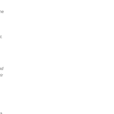
he
t.
nd
ir
ra