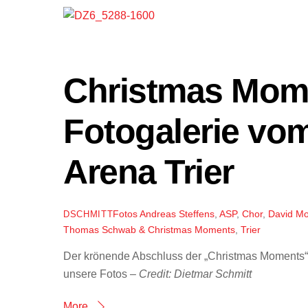
Christmas Mom
Fotogalerie vo
Arena Trier
Fotos
Andreas Steffens
,
ASP
,
Chor
,
David M
DSCHMITT
Thomas Schwab & Christmas Moments
,
Trier
Der krönende Abschluss der „Christmas Moments“ 
unsere Fotos –
Credit: Dietmar Schmitt
More