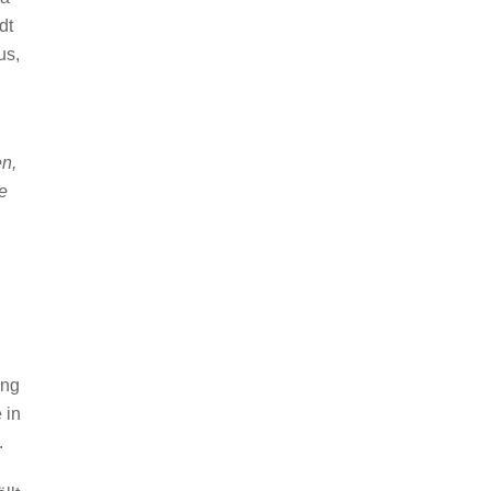
dt
us,
n,
fe
ung
 in
.