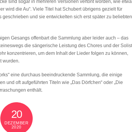
cke sind sogar in mehreren Versionen vertont worden, wie etwa
er wird die Au“. Viele Titel hat Schubert übrigens gezielt für
eschrieben und sie entwickelten sich erst später zu beliebten
gen Gesangs offenbart die Sammlung aber leider auch – das
ll keineswegs die sängerische Leistung des Chores und der Solis
r konzentrieren, um dem Inhalt der Lieder folgen zu können,
t wurden.
orks“ eine durchaus beeindruckende Sammlung, die einige
 und oft aufgeführten Titeln wie „Das Dörfchen“ oder „Die
rraschungen enthält.
20
DEZEMBER
2020