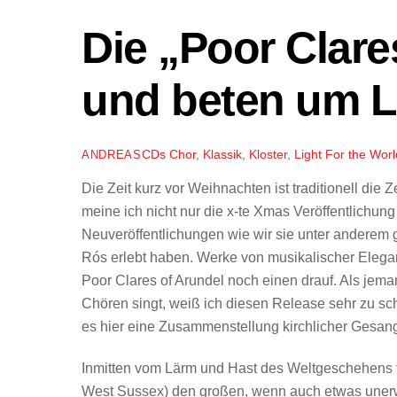
Die „Poor Clare
und beten um Li
CDs
Chor
,
Klassik
,
Kloster
,
Light For the Worl
ANDREAS
Die Zeit kurz vor Weihnachten ist traditionell di
meine ich nicht nur die x-te Xmas Veröffentlichun
Neuveröffentlichungen wie wir sie unter anderem
Rós erlebt haben. Werke von musikalischer Eleg
Poor Clares of Arundel noch einen drauf. Als jema
Chören singt, weiß ich diesen Release sehr zu sch
es hier eine Zusammenstellung kirchlicher Gesan
Inmitten vom Lärm und Hast des Weltgeschehens feie
West Sussex) den großen, wenn auch etwas unerw