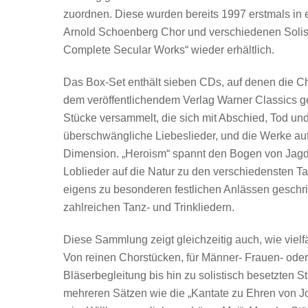
zuordnen. Diese wurden bereits 1997 erstmals in
Arnold Schoenberg Chor und verschiedenen Solist
Complete Secular Works“ wieder erhältlich.
Das Box-Set enthält sieben CDs, auf denen die Ch
dem veröffentlichendem Verlag Warner Classics ges
Stücke versammelt, die sich mit Abschied, Tod und
überschwängliche Liebeslieder, und die Werke auf 
Dimension. „Heroism“ spannt den Bogen von Jagdl
Loblieder auf die Natur zu den verschiedensten Ta
eigens zu besonderen festlichen Anlässen geschri
zahlreichen Tanz- und Trinkliedern.
Diese Sammlung zeigt gleichzeitig auch, wie vie
Von reinen Chorstücken, für Männer- Frauen- oder 
Bläserbegleitung bis hin zu solistisch besetzten S
mehreren Sätzen wie die „Kantate zu Ehren von J