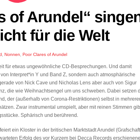
s of Arundel“ singe
cht für die Welt
d
,
Nonnen
,
Poor Clares of Arundel
e Zeit für etwas ungewöhnliche CD-Besprechungen. Und damit
g von Interpret*in Y und Band Z, sondern auch atmosphärische
 gerade von Nick Cave und Nicholas Lens aber auch von Sigur
anz, die wie Weihnachtsengel um uns schweben. Dabei setzen d
nd, der (außerhalb von Corona-Restriktionen) selbst in mehrere
ätzen. Zwar instrumental umspielt, aber mit reinen Stimmen gib
gsstücke. Sphärisch und berührend.
rt ein Kloster in der britischen Marktstadt Arundel (Grafschaft
arteten Erfolg des vor Kurzem bei Decca Records erschienen