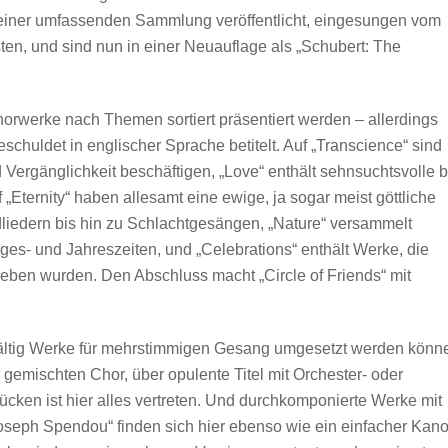
 einer umfassenden Sammlung veröffentlicht, eingesungen vom
en, und sind nun in einer Neuauflage als „Schubert: The
orwerke nach Themen sortiert präsentiert werden – allerdings
chuldet in englischer Sprache betitelt. Auf „Transcience“ sind
 Vergänglichkeit beschäftigen, „Love“ enthält sehnsuchtsvolle b
„Eternity“ haben allesamt eine ewige, ja sogar meist göttliche
iedern bis hin zu Schlachtgesängen, „Nature“ versammelt
ges- und Jahreszeiten, und „Celebrations“ enthält Werke, die
eben wurden. Den Abschluss macht „Circle of Friends“ mit
lfältig Werke für mehrstimmigen Gesang umgesetzt werden könn
gemischten Chor, über opulente Titel mit Orchester- oder
tücken ist hier alles vertreten. Und durchkomponierte Werke mit
oseph Spendou“ finden sich hier ebenso wie ein einfacher Kan