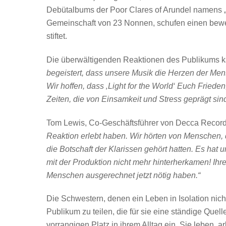
Debütalbums der Poor Clares of Arundel namens „L
Gemeinschaft von 23 Nonnen, schufen einen bewe
stiftet.
Die überwältigenden Reaktionen des Publikums k
begeistert, dass unsere Musik die Herzen der Mens
Wir hoffen, dass ‚Light for the World‘ Euch Frie
Zeiten, die von Einsamkeit und Stress geprägt sind
Tom Lewis, Co-Geschäftsführer von Decca Records
Reaktion erlebt haben. Wir hörten von Menschen, 
die Botschaft der Klarissen gehört hatten. Es hat
mit der Produktion nicht mehr hinterherkamen! Ihr
Menschen ausgerechnet jetzt nötig haben.“
Die Schwestern, denen ein Leben in Isolation nicht
Publikum zu teilen, die für sie eine ständige Que
vorrangigen Platz in ihrem Alltag ein. Sie leben, 