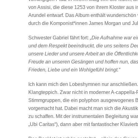
von Assisi, die diese 1253 von ihrem Kloster aus
Arundel entwarf. Das Album enthält wunderschön v
durch die Komponist*innen James Morgan und Juli
Schwester Gabriel fährt fort:
„Die Aufnahme war ei
und dem Respekt beeindruckt, die uns seitens D
unsere Lieder und unsere Arbeit an die Öffentlichk
Freude an unseren Gesängen und hoffen nun, dass
Frieden, Liebe und ein Wohlgefühl bringt.“
Ich kann mich den Lobeshymnen nur anschließen
Klangteppich. Zwar nicht in moderner A-cappella
Stimmgruppen, die ein polyphon ausgewogenes Bild
vorgemacht hat. Dabei macht man sich die Akustik
zu schaffen. Mit der instrumentalen Begleitung war
„Ubi Caritas“), dann aber mit fantastischer Klavie