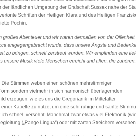
 in der ländlichen Umgebung der Grafschaft Sussex nahe der Sta
ertonte Schriften der Heiligen Klara und des Heiligen Franzisk
ette Pochin.
n großes Abenteuer und wir waren dermaßen von der Offenheit
ecca entgegengebracht wurde, dass unsere Ängste und Bedenke
eit zu bringen, schnell zerstreut wurden. Wir empfinden eine tie
 unsere Musik viele Menschen erreicht und allen, die zuhören,
. Die Stimmen weben einen schönen mehrstimmigen
-Form sondern vielmehr in sich harmonisch überlagernden
 erzeugen, wie es uns die Gregorianik im Mittelalter
 einer Kapelle zu nutze, um eine sehr ruhige und sanfte Stimm
 ich schnell versöhnt. Manchmal zwar etwas viel Elektronik (wie
rbegleitung („Pange Lingua“) oder mit zarten Streichern versehen