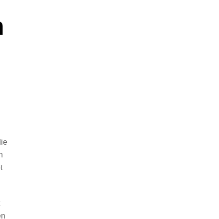
n
ie
n
t
en