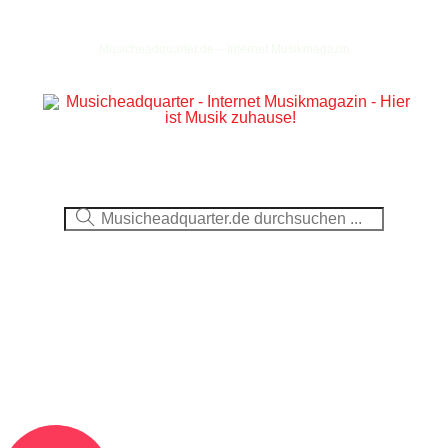
Musicheadquarter.de – Internet Musikmagazin
Ausblick
CDs
DVDs
Berichte
Fotos