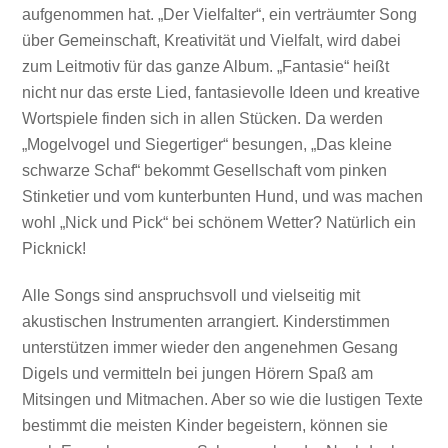
aufgenommen hat.
„Der Vielfalter“, ein
verträumter
Song
über Gemeinschaft, Kreativität und Vielfalt, wird dabei
zum Leitmotiv für das ganze Album.
„Fantasie“ heißt
nicht nur das erst
e
Lied, fantasievolle Ideen und kre
a
tive
Wortspiele finden sich
in allen Stücken.
Da werden
„Mogelvogel und Siegertiger“ besungen
, „Das kleine
schwarze Schaf“ bekommt Gesellschaft vom pinken
Stinketier und vom kunterbunten Hund, und was machen
wohl
„
Nick und Pick
“
bei schönem Wetter? Natürlich ein
Picknick
!
Alle Songs sind anspruchsvoll und vielseitig mit
akustischen Instrumenten arrangiert. Kinderstimmen
unterstützen immer wieder den angenehmen Gesang
Digels und vermitteln bei jungen Hörern Spaß am
Mitsingen und Mitmachen. Aber so wie die lustigen Texte
bestimmt die meisten
K
inder begeistern
, können sie