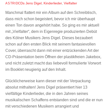
CDs
Jens Digel
,
Kinderlieder
,
Vielfalter
ASTRID
Manchmal flattert mir ein Album auf den Schreibtisch,
dass mich schon begeistert, bevor ich mir überhaupt
einen Ton davon angehört habe. So ging es mir aktuell
mi
t
„Vielfalter“,
dem in Eigenregie produzierten Debüt
des
Kölner
Musikers Jens Digel.
Dieses bezaubert
schon auf den ersten Blick mit s
einem fantasievollen
Cover, überrasch
t dann mit einer entzückenden
Art der
CD-Präsentation beim Öffnen de
r plastikfreien Jakebox,
und
nicht zuletzt macht das
liebevoll formulierte Vorwort
im Booklet neugierig auf den Inhalt.
Glücklicherweise kann
dieser
mit der Verpackung
absolut mithalte
n!
Jens Digel präsentiert hier 13
vielfältige
Kinderl
ieder, die in den Jahren seines
musikalischen Schaffens entstanden sind und die er nun
mit verschiedenen Musikern arrangiert und