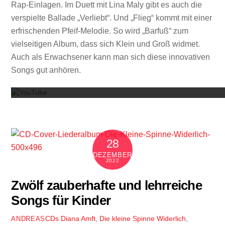
Rap-Einlagen. Im Duett mit Lina Maly gibt es auch die
verspielte Ballade „Verliebt“. Und „Flieg“ kommt mit einer
erfrischenden Pfeif-Melodie. So wird „Barfuß“ zum
vielseitigen Album, dass sich Klein und Groß widmet.
Auch als Erwachsener kann man sich diese innovativen
Mit dem
Songs gut anhören.
28
DEZEMBER
2022
Zwölf zauberhafte und lehrreiche
Songs für Kinder
CDs
Diana Amft
,
Die kleine Spinne Widerlich
,
ANDREAS