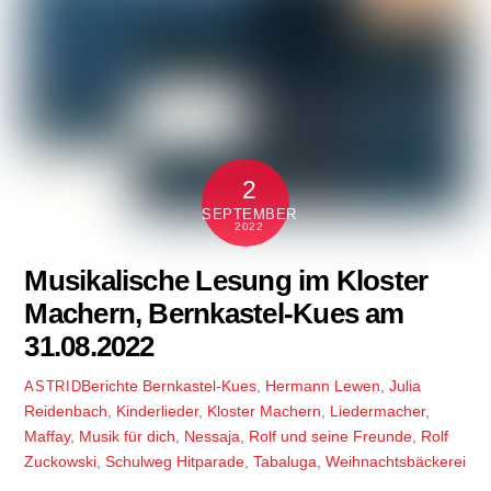
2
SEPTEMBER
2022
Musikalische Lesung im Kloster
Machern, Bernkastel-Kues am
31.08.2022
Berichte
Bernkastel-Kues
,
Hermann Lewen
,
Julia
ASTRID
Reidenbach
,
Kinderlieder
,
Kloster Machern
,
Liedermacher
,
Maffay
,
Musik für dich
,
Nessaja
,
Rolf und seine Freunde
,
Rolf
Zuckowski
,
Schulweg Hitparade
,
Tabaluga
,
Weihnachtsbäckerei