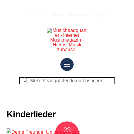
Skip
to
Musicheadquarter.de – Internet Musikmagazin
content
Menu
Kinderlieder
23