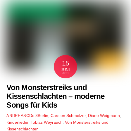
15
JUNI
2022
Von Monsterstreiks und
Kissenschlachten – moderne
Songs für Kids
CDs
3Berlin
,
Carsten Schmelzer
,
Diane Weigmann
,
ANDREAS
Kinderlieder
,
Tobias Weyrauch
,
Von Monsterstreiks und
Kissenschlachten