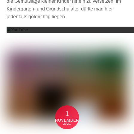
die Gemütslage kleiner Kinder hinein zu versetzen. Im
Kindergarten- und Grundschulalter dürfte man hier
Mit dem
jedenfalls goldrichtig liegen.
1
NOVEMBER
2021