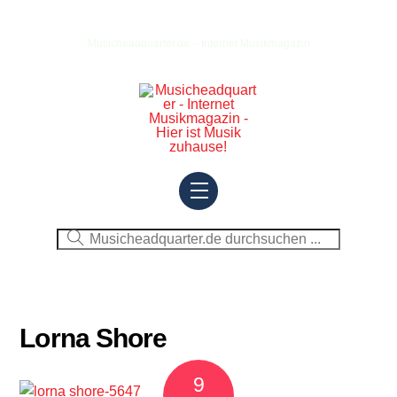
Skip
to
Musicheadquarter.de – Internet Musikmagazin
content
Menu
Lorna Shore
9