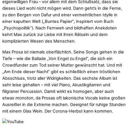
eigenwilligen Frau – vor allem mit dem Schlußsatz, dass sie
dieses Lied wohl nicht mögen wird. Dann geht’s in die Ferne,
zu den Bergen von Dafur und einer vermeintlichen Idylle in
einer kaputten Welt („Buntes Papier“, inspiriert vom Buch
„Psychopolitik“). Nach Fernweh und bildhaften Anekdoten
kehrt Max zurück zur Liebe mit ihren Rätseln und dem
komplizierten Wesen des Menschen.
Max Prosa ist niemals oberflächlich. Seine Songs gehen in die
Tiefe – wie die Ballade „Von Engel zu Engel“, die sich ein
Crowdfunder zum Tod seiner Mutter gewünscht hat. Und mit
„Am Ende dieser Nacht“ gibt es schließlich einen tröstlichen
Absschluss, trotz aller Widrigkeiten. Das sechste Album ist
sehr leise gehalten – mit viel Piano, Akustikgitarren und
filigraner Percussion. Damit wirkt es homogen, aber auch
etwas monoton, da Prosas oft lakonische Vocals keine großen
Ausreißer in die Extreme machen. Geeignet für ruhige Stunden
mit einem Glas Wein. Der Corona-Herbst kann kommen.