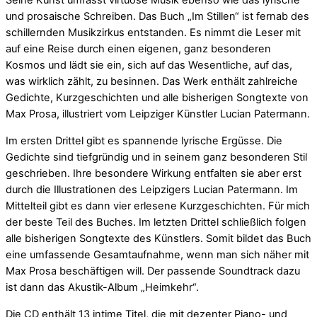
Seine Kunst umfasst virtuose Musik ebenso wie das lyrische
und prosaische Schreiben. Das Buch „Im Stillen“ ist fernab des
schillernden Musikzirkus entstanden. Es nimmt die Leser mit
auf eine Reise durch einen eigenen, ganz besonderen
Kosmos und lädt sie ein, sich auf das Wesentliche, auf das,
was wirklich zählt, zu besinnen. Das Werk enthält zahlreiche
Gedichte, Kurzgeschichten und alle bisherigen Songtexte von
Max Prosa, illustriert vom Leipziger Künstler Lucian Patermann.
Im ersten Drittel gibt es spannende lyrische Ergüsse. Die
Gedichte sind tiefgründig und in seinem ganz besonderen Stil
geschrieben. Ihre besondere Wirkung entfalten sie aber erst
durch die Illustrationen des Leipzigers Lucian Patermann. Im
Mittelteil gibt es dann vier erlesene Kurzgeschichten. Für mich
der beste Teil des Buches. Im letzten Drittel schließlich folgen
alle bisherigen Songtexte des Künstlers. Somit bildet das Buch
eine umfassende Gesamtaufnahme, wenn man sich näher mit
Max Prosa beschäftigen will. Der passende Soundtrack dazu
ist dann das Akustik-Album „Heimkehr“.
Die CD enthält 13 intime Titel, die mit dezenter Piano- und