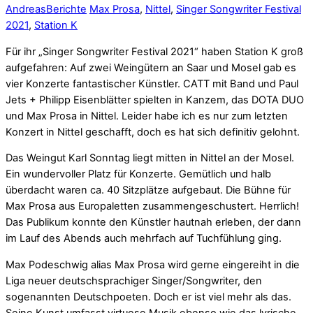
Andreas
Berichte
Max Prosa
,
Nittel
,
Singer Songwriter Festival
2021
,
Station K
Für ihr „Singer Songwriter Festival 2021“ haben Station K groß
aufgefahren: Auf zwei Weingütern an Saar und Mosel gab es
vier Konzerte fantastischer Künstler. CATT mit Band und Paul
Jets + Philipp Eisenblätter spielten in Kanzem, das DOTA DUO
und Max Prosa in Nittel. Leider habe ich es nur zum letzten
Konzert in Nittel geschafft, doch es hat sich definitiv gelohnt.
Das Weingut Karl Sonntag liegt mitten in Nittel an der Mosel.
Ein wundervoller Platz für Konzerte. Gemütlich und halb
überdacht waren ca. 40 Sitzplätze aufgebaut. Die Bühne für
Max Prosa aus Europaletten zusammengeschustert. Herrlich!
Das Publikum konnte den Künstler hautnah erleben, der dann
im Lauf des Abends auch mehrfach auf Tuchfühlung ging.
Max Podeschwig alias Max Prosa wird gerne eingereiht in die
Liga neuer deutschsprachiger Singer/Songwriter, den
sogenannten Deutschpoeten. Doch er ist viel mehr als das.