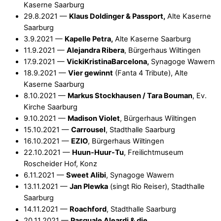
Kaserne Saarburg
29.8.2021 —
Klaus Doldinger & Passport,
Alte Kaserne
Saarburg
3.9.2021 —
Kapelle Petra,
Alte Kaserne Saarburg
11.9.2021 —
Alejandra Ribera
, Bürgerhaus Wiltingen
17.9.2021 —
VickiKristinaBarcelona,
Synagoge Wawern
18.9.2021 —
Vier gewinnt
(Fanta 4 Tribute), Alte
Kaserne Saarburg
8.10.2021 —
Markus Stockhausen / Tara Bouman
, Ev.
Kirche Saarburg
9.10.2021 —
Madison Violet
, Bürgerhaus Wiltingen
15.10.2021 —
Carrousel
, Stadthalle Saarburg
16.10.2021 —
EZIO
, Bürgerhaus Wiltingen
22.10.2021 —
Huun-Huur-Tu
, Freilichtmuseum
Roscheider Hof, Konz
6.11.2021 —
Sweet Alibi
, Synagoge Wawern
13.11.2021 —
Jan Plewka
(singt Rio Reiser), Stadthalle
Saarburg
14.11.2021 —
Roachford
, Stadthalle Saarburg
20.11.2021 —
Pasquale Aleardi & die