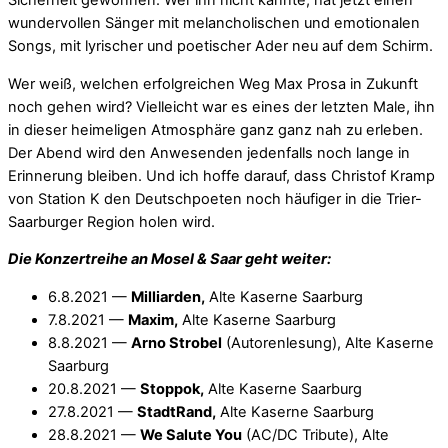
Sicherheit gewonnen. Wer ihn nicht kannte, hat jetzt einen
wundervollen Sänger mit melancholischen und emotionalen
Songs, mit lyrischer und poetischer Ader neu auf dem Schirm.
Wer weiß, welchen erfolgreichen Weg Max Prosa in Zukunft
noch gehen wird? Vielleicht war es eines der letzten Male, ihn
in dieser heimeligen Atmosphäre ganz ganz nah zu erleben.
Der Abend wird den Anwesenden jedenfalls noch lange in
Erinnerung bleiben. Und ich hoffe darauf, dass Christof Kramp
von Station K den Deutschpoeten noch häufiger in die Trier-
Saarburger Region holen wird.
Die Konzertreihe an Mosel & Saar geht weiter:
6.8.2021 —
Milliarden,
Alte Kaserne Saarburg
7.8.2021 —
Maxim,
Alte Kaserne Saarburg
8.8.2021 —
Arno Strobel
(Autorenlesung), Alte Kaserne
Saarburg
20.8.2021 —
Stoppok,
Alte Kaserne Saarburg
27.8.2021 —
StadtRand,
Alte Kaserne Saarburg
28.8.2021 —
We Salute You
(AC/DC Tribute), Alte