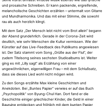
Seine Kunst umfasst virtuose Musik ebenso wie das lyrische
und prosaische Schreiben. Er kann packende, ergreifende,
melancholische Geschichten erzählen – untermalt von Gitarre
und Mundharmonika. Und das mit einer Stimme, die sowohl
rau als auch herzlich klingt.
Mit dem Satz „Der Mensch lebt nicht vom Brot allein“ begann
der Abend grundehrlich. Gerade in der Corona-Zeit wird
deutlich, wie sehr Menschen die Kultur vermissen. Wie der
Künstler auf das Live-Feedback des Publikums angewiesen
ist. Der Satz stammt vom Song „Grüße aus der Flut“, der
zudem Titelsong seines sechsten Studioalbums ist. Weiter
ging es mit „Lilly sagt“ als Erzählung von einer
ungewöhnlichen, eigenwilligen Frau – mit dem Schlußsatz,
dass sie dieses Lied wohl nicht mögen wird.
Zu den Songs erzählte Max kleine Geschichten und
Anekdoten. Bei „Buntes Papier“ verwies er auf das Buch
„Psychopolitik“ von Byung-Chul Han. Dort fand er die
Geschichte einiger griechischer Kinder, die Geld in einer
Bauruine entdecken und fröhlich mit dem bunten Papier