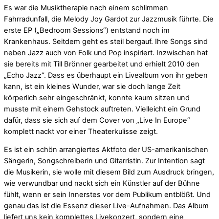
Es war die Musiktherapie nach einem schlimmen
Fahrradunfall, die Melody Joy Gardot zur Jazzmusik führte. Die
erste EP („Bedroom Sessions“) entstand noch im
Krankenhaus. Seitdem geht es steil bergauf. Ihre Songs sind
neben Jazz auch von Folk und Pop inspiriert. Inzwischen hat
sie bereits mit Till Brönner gearbeitet und erhielt 2010 den
„Echo Jazz“. Dass es überhaupt ein Livealbum von ihr geben
kann, ist ein kleines Wunder, war sie doch lange Zeit
körperlich sehr eingeschränkt, konnte kaum sitzen und
musste mit einem Gehstock auftreten. Vielleicht ein Grund
dafür, dass sie sich auf dem Cover von „Live In Europe“
komplett nackt vor einer Theaterkulisse zeigt.
Es ist ein schön arrangiertes Aktfoto der US-amerikanischen
Sängerin, Songschreiberin und Gitarristin. Zur Intention sagt
die Musikerin, sie wolle mit diesem Bild zum Ausdruck bringen,
wie verwundbar und nackt sich ein Künstler auf der Bühne
fühlt, wenn er sein Innerstes vor dem Publikum entblößt. Und
genau das ist die Essenz dieser Live-Aufnahmen. Das Album
liefert uns kein komplettes Livekonzert, sondern eine