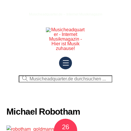
Skip
to
Musicheadquarter.de – Internet Musikmagazin
content
Menu
Michael Robotham
26