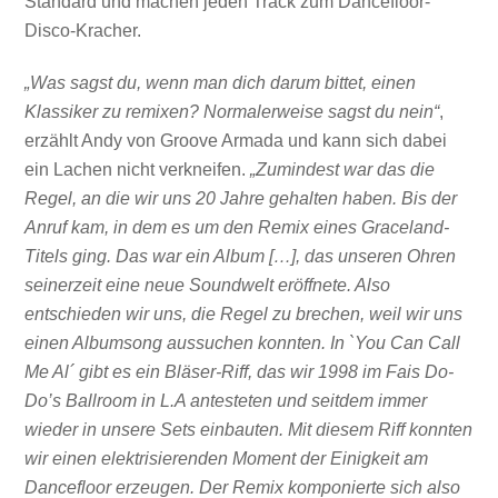
Standard und machen jeden Track zum Dancefloor-
Disco-Kracher.
„Was sagst du, wenn man dich darum bittet, einen
Klassiker zu remixen? Normalerweise sagst du nein“
,
erzählt Andy von Groove Armada und kann sich dabei
ein Lachen nicht verkneifen.
„Zumindest war das die
Regel, an die wir uns 20 Jahre gehalten haben. Bis der
Anruf kam, in dem es um den Remix eines Graceland-
Titels ging. Das war ein Album […], das unseren Ohren
seinerzeit eine neue Soundwelt eröffnete. Also
entschieden wir uns, die Regel zu brechen, weil wir uns
einen Albumsong aussuchen konnten. In `You Can Call
Me Al´ gibt es ein Bläser-Riff, das wir 1998 im Fais Do-
Do’s Ballroom in L.A antesteten und seitdem immer
wieder in unsere Sets einbauten. Mit diesem Riff konnten
wir einen elektrisierenden Moment der Einigkeit am
Dancefloor erzeugen. Der Remix komponierte sich also