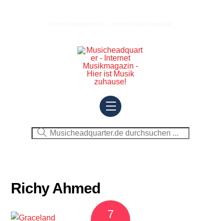
Skip
to
Musicheadquarter.de – Internet Musikmagazin
content
Menu
Richy Ahmed
7