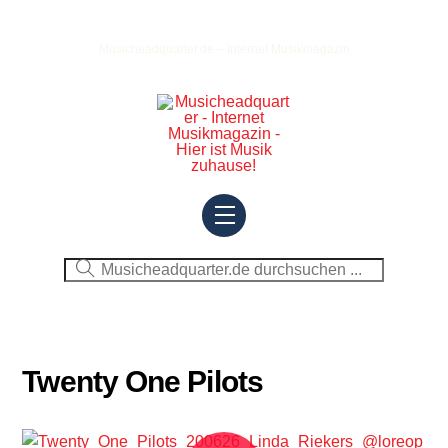
Skip
to
Musicheadquarter.de – Internet Musikmagazin
content
Menu
Twenty One Pilots