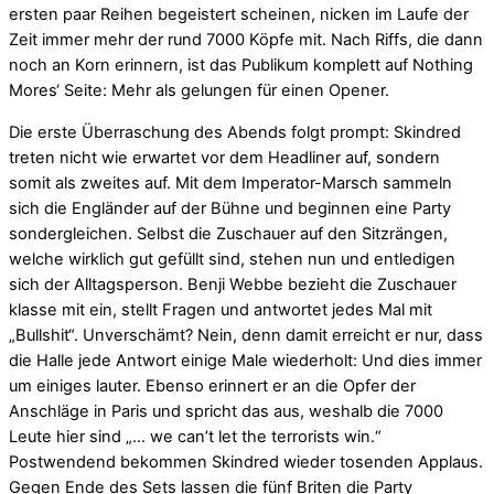
ersten paar Reihen begeistert scheinen, nicken im Laufe der
Zeit immer mehr der rund 7000 Köpfe mit. Nach Riffs, die dann
noch an Korn erinnern, ist das Publikum komplett auf Nothing
Mores‘ Seite: Mehr als gelungen für einen Opener.
Die erste Überraschung des Abends folgt prompt: Skindred
treten nicht wie erwartet vor dem Headliner auf, sondern
somit als zweites auf. Mit dem Imperator-Marsch sammeln
sich die Engländer auf der Bühne und beginnen eine Party
sondergleichen. Selbst die Zuschauer auf den Sitzrängen,
welche wirklich gut gefüllt sind, stehen nun und entledigen
sich der Alltagsperson. Benji Webbe bezieht die Zuschauer
klasse mit ein, stellt Fragen und antwortet jedes Mal mit
„Bullshit“. Unverschämt? Nein, denn damit erreicht er nur, dass
die Halle jede Antwort einige Male wiederholt: Und dies immer
um einiges lauter. Ebenso erinnert er an die Opfer der
Anschläge in Paris und spricht das aus, weshalb die 7000
Leute hier sind „… we can’t let the terrorists win.“
Postwendend bekommen Skindred wieder tosenden Applaus.
Gegen Ende des Sets lassen die fünf Briten die Party