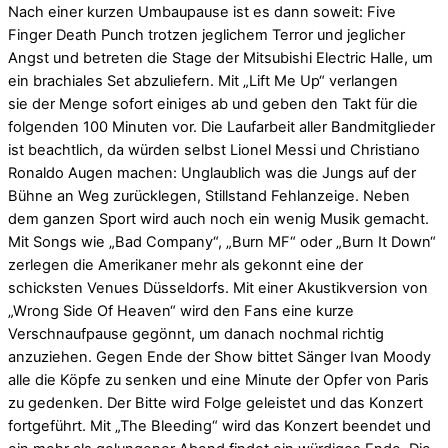
Nach einer kurzen Umbaupause ist es dann soweit: Five
Finger Death Punch trotzen jeglichem Terror und jeglicher
Angst und betreten die Stage der Mitsubishi Electric Halle, um
ein brachiales Set abzuliefern. Mit „Lift Me Up“ verlangen
sie der Menge sofort einiges ab und geben den Takt für die
folgenden 100 Minuten vor. Die Laufarbeit aller Bandmitglieder
ist beachtlich, da würden selbst Lionel Messi und Christiano
Ronaldo Augen machen: Unglaublich was die Jungs auf der
Bühne an Weg zurücklegen, Stillstand Fehlanzeige. Neben
dem ganzen Sport wird auch noch ein wenig Musik gemacht.
Mit Songs wie „Bad Company“, „Burn MF“ oder „Burn It Down“
zerlegen die Amerikaner mehr als gekonnt eine der
schicksten Venues Düsseldorfs. Mit einer Akustikversion von
„Wrong Side Of Heaven“ wird den Fans eine kurze
Verschnaufpause gegönnt, um danach nochmal richtig
anzuziehen. Gegen Ende der Show bittet Sänger Ivan Moody
alle die Köpfe zu senken und eine Minute der Opfer von Paris
zu gedenken. Der Bitte wird Folge geleistet und das Konzert
fortgeführt. Mit „The Bleeding“ wird das Konzert beendet und