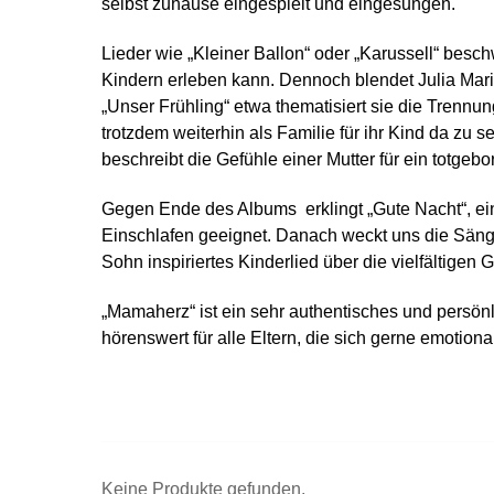
selbst zuhause eingespielt und eingesungen.
Lieder wie „Kleiner Ballon“ oder „Karussell“ be
Kindern erleben kann. Dennoch blendet Julia Maria
„Unser Frühling“ etwa thematisiert sie die Trennun
trotzdem weiterhin als Familie für ihr Kind da zu 
beschreibt die Gefühle einer Mutter für ein totgeb
Gegen Ende des Albums erklingt „Gute Nacht“, ei
Einschlafen geeignet. Danach weckt uns die Sänge
Sohn inspiriertes Kinderlied über die vielfältigen 
„Mamaherz“ ist ein sehr authentisches und persö
hörenswert für alle Eltern, die sich gerne emotion
Keine Produkte gefunden.