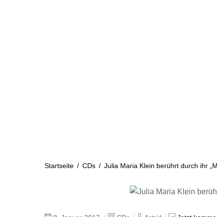
Skip
to
content
Startseite
Aktuelles
Startseite
/
CDs
/
Julia Maria Klein berührt durch ihr 