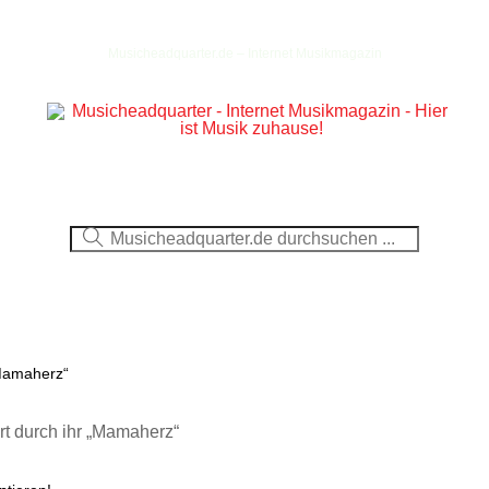
Musicheadquarter.de – Internet Musikmagazin
Ausblick
CDs
DVDs
Berichte
Fotos
„Mamaherz“