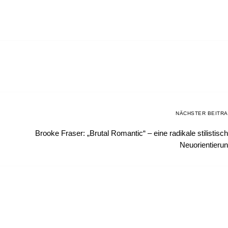
NÄCHSTER BEITR
Brooke Fraser: „Brutal Romantic“ – eine radikale stilistisc
Neuorientieru