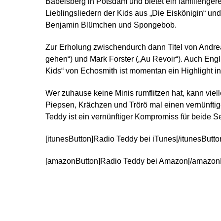
Babelsberg in Potsdam und bietet ein familienger
Lieblingsliedern der Kids aus „Die Eiskönigin“ un
Benjamin Blümchen und Spongebob.
Zur Erholung zwischendurch dann Titel von Andre
gehen“) und Mark Forster („Au Revoir“). Auch Engl
Kids“ von Echosmith ist momentan ein Highlight in
Wer zuhause keine Minis rumflitzen hat, kann viell
Piepsen, Krächzen und Trörö mal einen vernünftig
Teddy ist ein vernünftiger Kompromiss für beide Se
[itunesButton]Radio Teddy bei iTunes[/itunesButto
[amazonButton]Radio Teddy bei Amazon[/amazon