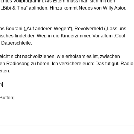
echtes Vollprogramm. Als Eltern muss man sich mit den
d „Bibi & Tina“ abfinden. Hinzu kommt Neues von Willy Astor,
as Bourani („Auf anderen Wegen“), Revolverheld („Lass uns
isches findet den Weg in die Kinderzimmer. Vor allem „Cool
 Dauerschleife.
eicht nicht nachvollziehen, wie erholsam es ist, zwischen
en Radiosong zu hören. Ich versichere euch: Das tut gut. Radio
iten.
n]
Button]