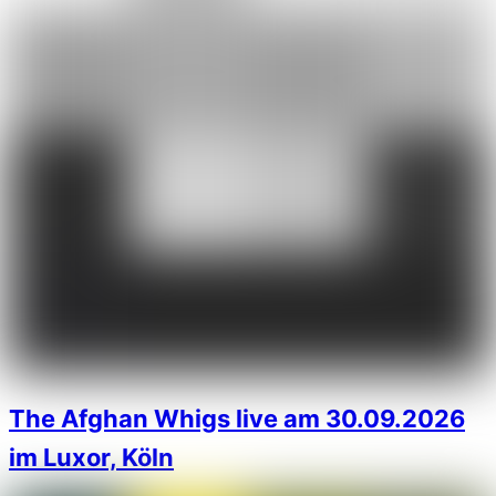
The Afghan Whigs live am 30.09.2026
im Luxor, Köln