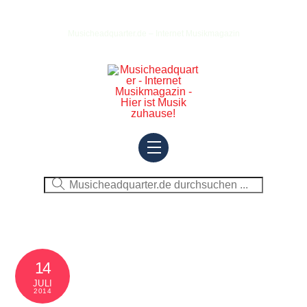
Skip
to
Musicheadquarter.de – Internet Musikmagazin
content
Menu
14
JULI
2014