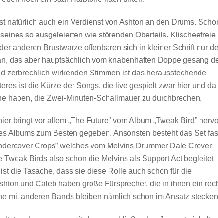
ist natürlich auch ein Verdienst von Ashton an den Drums. Scho
 seines so ausgeleierten wie störenden Oberteils. Klischeefreie
der anderen Brustwarze offenbaren sich in kleiner Schrift nur d
oran, das aber hauptsächlich vom knabenhaften Doppelgesang d
und zerbrechlich wirkenden Stimmen ist das herausstechende
res ist die Kürze der Songs, die live gespielt zwar hier und da
he haben, die Zwei-Minuten-Schallmauer zu durchbrechen.
ier bringt vor allem „The Future” vom Album „Tweak Bird” hervo
ieses Albums zum Besten gegeben. Ansonsten besteht das Set fas
Undercover Crops” welches vom Melvins Drummer Dale Crover
e Tweak Birds also schon die Melvins als Support Act begleitet
st die Tasache, dass sie diese Rolle auch schon für die
ton und Caleb haben große Fürsprecher, die in ihnen ein rec
he mit anderen Bands bleiben nämlich schon im Ansatz stecken