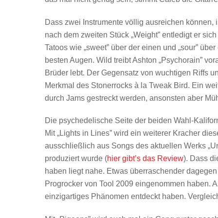
Dass zwei Instrumente völlig ausreichen können, 
nach dem zweiten Stück „Weight” entledigt er sich
Tatoos wie „sweet” über der einen und „sour” über 
besten Augen. Wild treibt Ashton „Psychorain” v
Brüder lebt. Der Gegensatz von wuchtigen Riffs 
Merkmal des Stonerrocks à la Tweak Bird. Ein weite
durch Jams gestreckt werden, ansonsten aber Mü
Die psychedelische Seite der beiden Wahl-Kaliforn
Mit „Lights in Lines” wird ein weiterer Kracher d
ausschließlich aus Songs des aktuellen Werks „
produziert wurde (
hier gibt’s das Review
). Dass di
haben liegt nahe. Etwas überraschender dagegen i
Progrocker von Tool 2009 eingenommen haben. Ash
einzigartiges Phänomen entdeckt haben. Vergleic