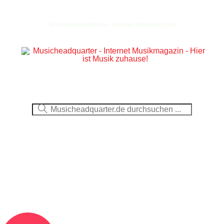
Musicheadquarter.de – Internet Musikmagazin
Ausblick
CDs
DVDs
Berichte
Fotos