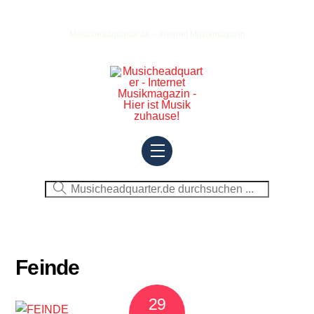
Skip
to
Musicheadquarter.de – Internet Musikmagazin
content
Menu
Feinde
29