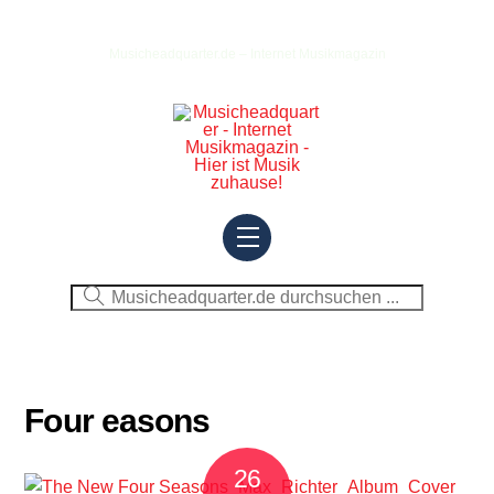
Skip
to
Musicheadquarter.de – Internet Musikmagazin
content
Menu
Four easons
26