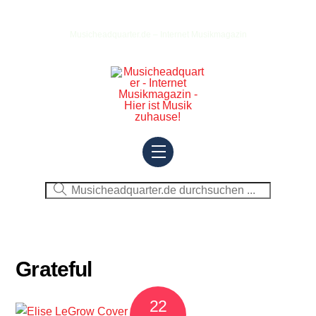
Skip
to
Musicheadquarter.de – Internet Musikmagazin
content
Menu
Grateful
22