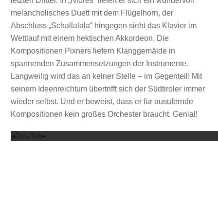
letzten Drittel: In „Niores“ liefert er sich ein wundervoll
melancholisches Duett mit dem Flügelhorn, der
Abschluss „Schallalala“ hingegen sieht das Klavier im
Wettlauf mit einem hektischen Akkordeon. Die
Kompositionen Pixners liefern Klanggemälde in
spannenden Zusammensetzungen der Instrumente.
Langweilig wird das an keiner Stelle – im Gegenteil! Mit
seinem Ideenreichtum übertrifft sich der Südtiroler immer
wieder selbst. Und er beweist, dass er für ausufernde
Mit dem
Kompositionen kein großes Orchester braucht. Genial!