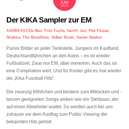
JUNI
2016
Der KIKA Sampler zur EM
CDs
Ben
,
Fritz Fuchs
,
herrH
,
Juri
,
Piet Flosse
,
ANDREAS
Shakira
,
The BossHoss
,
Volker Rosin
,
Xavier Naidoo
Panini Bilder an jeder Tankstelle, Jumpers im Kaufland,
Deutschlandfähnchen an den Autos – es ist wieder
Fußballzeit. Zwar nur EM, aber immerhin. Auch das ist
eine Compilation wert. Und für Kinder gibt es mal wieder
die „Kika Fussball Hits“.
Die zwanzig fröhlichen und bestens zum Mitrocken und -
tanzen geeigneten Songs wirken wie ein Steilpass, der
auf einen Abnehmer wartet. So werden auch bei uns
zuhause vor dem Ausflug zum Public Viewing die
bekannten Hits gehört.