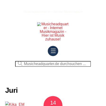
Skip
to
Musicheadquarter.de – Internet Musikmagazin
content
Menu
Juri
14