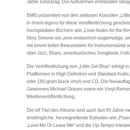
Jahre zurücklag. Die Aufnahmen entstanden übrig
BMG präsentiert nun den zeitlosen Klassiker „Little
In ihrem eigens für diese Veröffentlichung geschr
hochgelobten Büchern wie „Liner Notes for the Revol
Nina Simone sei „eine erstaunlich wagemutige, u
mit einem tiefen Bewusstsein für Instrumentalität 
über Jazz, Blues, amerikanisches Songbook, Folk u
Die Veröffentlichung von „Little Girl Blue“ erfolgt 
Plattformen in High Definition und Standard Audio
oder 180-gram black vinyl) und CD. Die Neuauflag
Gewinners Michael Graves sowie ein Vinyl-Remast
Wiederveröffentlichung.
Die elf Titel des Albums sind auch fast 65 Jahre 
eindringliche, herzergreifende Balladen wie „Pla
„Love Me Or Leave Me“ und die Up-Tempo-Interpre