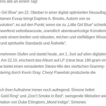
ens alle an einem Tag!
 Girl Blue“ am 22. Oktober in einer digital optimierten Neuaufla
iebenen Essay bringt Daphne A. Brooks, Autorin von so
ution“, es auf den Punkt, wenn sie zu „Little Girl Blue“ schreib
mwerfend selbstbewusste, unendlich abenteuerlustige Künstleri
sowie einem breiten und robusten, reichen und vielfältigen Wiss
nd spirituelle Standards und Ästhetik“.
in mehreren Stufen und startet heute, am 1. Juni auf allen digitale
. Am 22.10. erscheint das Album auf LP (clear blue 180-gram vin
e bietet einen remasterten Stereo-Mix des vierfachen Grammy-
ering durch Kevin Gray. Cheryl Pawelski produzierte die
nach ihrer Aufnahme immer noch aufregend. Simone liefert
in Gold Ring“ und „Don’t Smoke in Bed“, swingende Melodien wi
tation von Duke Ellingtons „Mood Indigo“. Simones