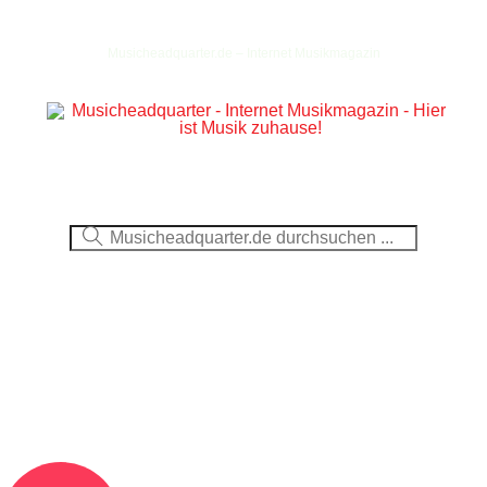
Musicheadquarter.de – Internet Musikmagazin
Ausblick
CDs
DVDs
Berichte
Fotos