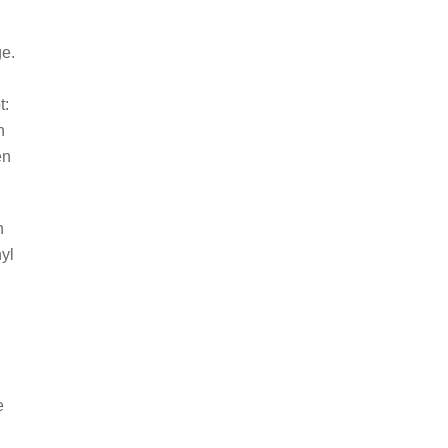
ge.
t:
n
en
n
yl
e