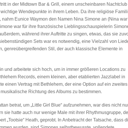
uftritt in der Midtown Bar & Grill, einem unscheinbaren Nachtclub
re wichtige Wendepunkte in ihrem Leben. Da ihre religiöse Famil
ftrat, nahm Eunice Waymon den Namen Nina Simone an (Nina war
Simone war für ihre französische Lieblingsschauspielerin Simon
ßerdem, während ihrer Auftritte zu singen, etwas, das sie zuv
re siebenstündigen Sets war es notwendig, eine Vielzahl von Lied
en, genreübergreifenden Stil, der auch klassische Elemente in
in und arbeitete sich hoch, um in immer größeren Locations zu
thlehem Records, einem kleinen, aber etablierten Jazzlabel in
te einen Vertrag mit Bethlehem, der eine Option auf ein zweites
ie musikalische Richtung des Albums zu bestimmen.
an betrat, um „Little Girl Blue“ aufzunehmen, war dies nicht nu
rn sie hatte auch nur wenige Male mit ihrer Rhythmusgruppe, d
 „Tootsie“ Heath, geprobt. In Anbetracht der Tatsache, dass d
mmen wurden, sind Simones selbstbewusste, vollendete