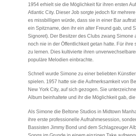
1954 erhielt sie die Möglichkeit für ihren ersten A
Atlantic City. Dieser Job sorgte jedoch für mehre
es missbilligen würde, dass sie in einer Bar au
ein Spitzname, den ihr ein alter Freund gab, und 
Signoret). Der Besitzer des Clubs zwang Simone au
noch nie in der Öffentlichkeit getan hatte. Für ih
zu lernen. Dies kultivierte ihren unverwechselbar
populäre Melodien einbrachte.
Schnell wurde Simone zu einer beliebten Künstler
spielen. 1957 hatte sie die Aufmerksamkeit von Be
New York City, auf sich gezogen. Sie unterzeichne
Album beinhaltete und ihr die Möglichkeit gab, d
Als Simone die Beltone Studios in Midtown Manhatt
ihre erste professionelle Aufnahmesession, sonde
Bassisten Jimmy Bond und dem Schlagzeuger Albert
Songs im Grunde in einem einzigen Take aufgeno