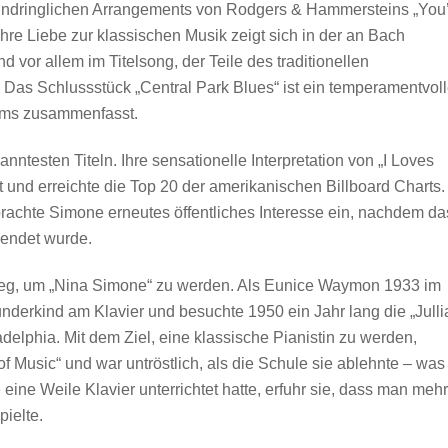
 eindringlichen Arrangements von Rodgers & Hammersteins „You’
hre Liebe zur klassischen Musik zeigt sich in der an Bach
vor allem im Titelsong, der Teile des traditionellen
Das Schlussstück „Central Park Blues“ ist ein temperamentvol
bums zusammenfasst.
anntesten Titeln. Ihre sensationelle Interpretation von „I Loves
t und erreichte die Top 20 der amerikanischen Billboard Charts.
brachte Simone erneutes öffentliches Interesse ein, nachdem da
endet wurde.
eg, um „Nina Simone“ zu werden. Als Eunice Waymon 1933 im
nderkind am Klavier und besuchte 1950 ein Jahr lang die „Julli
adelphia. Mit dem Ziel, eine klassische Pianistin zu werden,
of Music“ und war untröstlich, als die Schule sie ablehnte – was
 eine Weile Klavier unterrichtet hatte, erfuhr sie, dass man mehr
ielte.