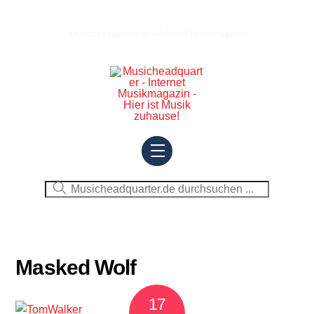
Skip
to
Musicheadquarter.de – Internet Musikmagazin
content
Menu
Masked Wolf
17